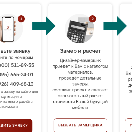
вьте заявку
Замер и расчет
ите по номерам
Дизайнер-замерщик
800) 511-89-55
приедет к Вам с каталогом
материалов,
Вы
495) 665-24-01
проведёт детальные
р
926) 409-68-13
замеры,
д
составит проект и сделает
з
те заявку на сайте для
окончательный расчёт
нсультации и
стоимости Вашей будущей
ительного расчёта
стоимости.
мебели.
ВЫЗВАТЬ ЗАМЕРЩИКА
АВИТЬ ЗАЯВКУ