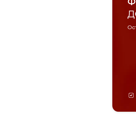
Ф
Д
Ост