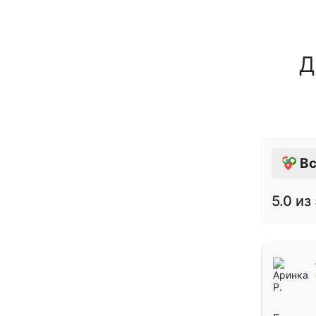
Д
Вс
5.0
из 