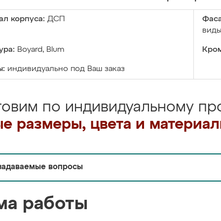
ал корпуса:
ДСП
Фаса
виды
ура:
Boyard, Blum
Кром
ы:
индивидуально под Ваш заказ
товим по индивидуальному про
е размеры, цвета и материа
задаваемые вопросы
ма работы