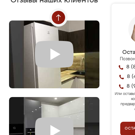
Отзывы наших клиентов
Оста
Позвон
8 (
8 (
8 (
Или оставь
ко
предвар
ОСТ