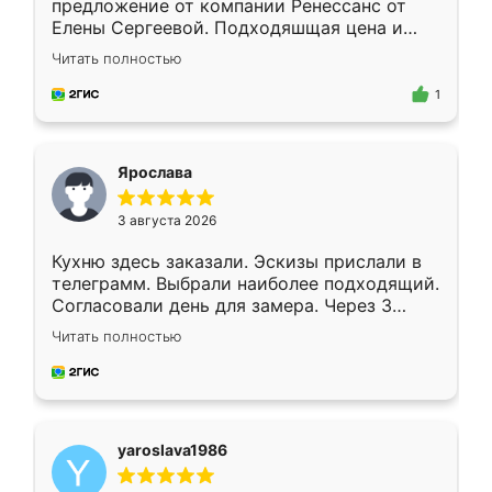
предложение от компании Ренессанс от
Елены Сергеевой. Подходяшщая цена и
короткие сроки изготовления. Приехавший
Читать полностью
для замера сотрудник Владислав
предложил по моему эскизу самый
1
подходящий вариант шкафа. Немного его
видоизменил, получилось даже лучше, чем
я хотела.
Ярослава
3 августа 2026
Кухню здесь заказали. Эскизы прислали в
телеграмм. Выбрали наиболее подходящий.
Согласовали день для замера. Через 3
недели кухня была уже готова. Остались
Читать полностью
довольны работой. Спасибо Ренессанс
мебель за качественную работу!
yaroslava1986