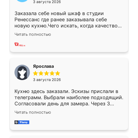
3 августа 2026
Заказала себе новый шкаф в студии
Ренессанс где ранее заказывала себе
новую кухню.Чего искать, когда качеством
вполне довольна. Служит кухня уже почти
Читать полностью
два года, нареканий нет.
Ярослава
3 августа 2026
Кухню здесь заказали. Эскизы прислали в
телеграмм. Выбрали наиболее подходящий.
Согласовали день для замера. Через 3
недели кухня была уже готова. Остались
Читать полностью
довольны работой. Спасибо Ренессанс
мебель за качественную работу!