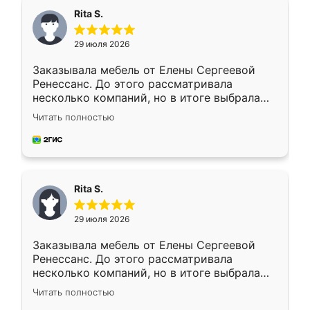
Rita S.
29 июля 2026
Заказывала мебель от Елены Сергеевой
Ренессанс. До этого рассматривала
несколько компаний, но в итоге выбрала
эту. Сначала обговорили условия, потом
Читать полностью
приехал замерщик, всё спокойно объяснил
и снял размеры. Изготовили в срок, с
доставкой тоже никаких проблем не
возникло. Сборку выполнили аккуратно,
мебель сразу встала на свое место без
Rita S.
каких-либо доработок. Качеством осталась
довольна, все выглядит так, как и ожидала.
29 июля 2026
Заказывала мебель от Елены Сергеевой
Ренессанс. До этого рассматривала
несколько компаний, но в итоге выбрала
эту. Сначала обговорили условия, потом
Читать полностью
приехал замерщик, всё спокойно объяснил