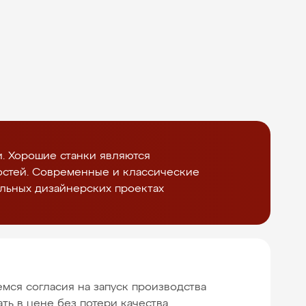
. Хорошие станки являются
остей. Современные и классические
альных дизайнерских проектах
мся согласия на запуск производства
ть в цене без потери качества