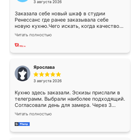
3 августа 2026
Заказала себе новый шкаф в студии
Ренессанс где ранее заказывала себе
новую кухню.Чего искать, когда качеством
вполне довольна. Служит кухня уже почти
Читать полностью
два года, нареканий нет.
Ярослава
3 августа 2026
Кухню здесь заказали. Эскизы прислали в
телеграмм. Выбрали наиболее подходящий.
Согласовали день для замера. Через 3
недели кухня была уже готова. Остались
Читать полностью
довольны работой. Спасибо Ренессанс
мебель за качественную работу!