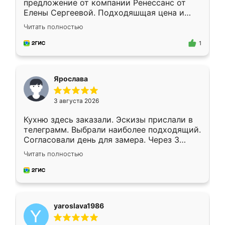
предложение от компании Ренессанс от
Елены Сергеевой. Подходяшщая цена и
короткие сроки изготовления. Приехавший
Читать полностью
для замера сотрудник Владислав
предложил по моему эскизу самый
1
подходящий вариант шкафа. Немного его
видоизменил, получилось даже лучше, чем
я хотела.
Ярослава
3 августа 2026
Кухню здесь заказали. Эскизы прислали в
телеграмм. Выбрали наиболее подходящий.
Согласовали день для замера. Через 3
недели кухня была уже готова. Остались
Читать полностью
довольны работой. Спасибо Ренессанс
мебель за качественную работу!
yaroslava1986