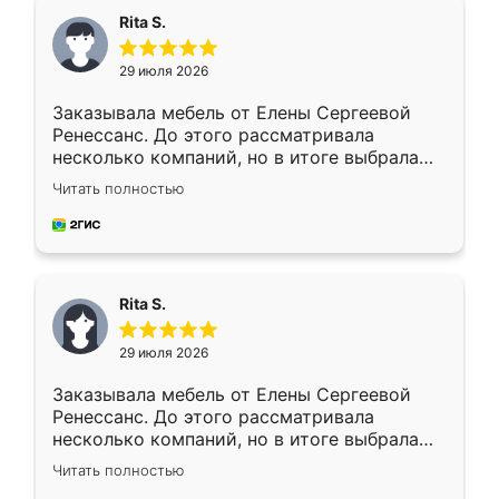
Rita S.
29 июля 2026
Заказывала мебель от Елены Сергеевой
Ренессанс. До этого рассматривала
несколько компаний, но в итоге выбрала
эту. Сначала обговорили условия, потом
Читать полностью
приехал замерщик, всё спокойно объяснил
и снял размеры. Изготовили в срок, с
доставкой тоже никаких проблем не
возникло. Сборку выполнили аккуратно,
мебель сразу встала на свое место без
Rita S.
каких-либо доработок. Качеством осталась
довольна, все выглядит так, как и ожидала.
29 июля 2026
Заказывала мебель от Елены Сергеевой
Ренессанс. До этого рассматривала
несколько компаний, но в итоге выбрала
эту. Сначала обговорили условия, потом
Читать полностью
приехал замерщик, всё спокойно объяснил