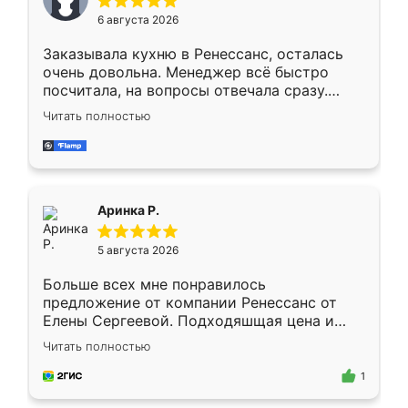
Мне нравится ,если что-то потребуется из
6 августа 2026
мебели буду заказывать только здесь.
Заказывала кухню в Ренессанс, осталась
очень довольна. Менеджер всё быстро
посчитала, на вопросы отвечала сразу.
Замерщик приехал в субботу, подошёл к
Читать полностью
делу со всей ответственностью. Собрали
за день, ребята работали аккуратно, даже
пыли почти не было. Качество отличное,
ящики ходят плавно, ничего не скрипит.
Всё подошло как влитое.
Аринка Р.
5 августа 2026
Больше всех мне понравилось
предложение от компании Ренессанс от
Елены Сергеевой. Подходяшщая цена и
короткие сроки изготовления. Приехавший
Читать полностью
для замера сотрудник Владислав
предложил по моему эскизу самый
1
подходящий вариант шкафа. Немного его