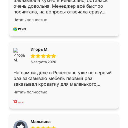
Заказывала кухню в Ренессанс, осталась
очень довольна. Менеджер всё быстро
посчитала, на вопросы отвечала сразу.
Замерщик приехал в субботу, подошёл к
Читать полностью
делу со всей ответственностью. Собрали
за день, ребята работали аккуратно, даже
пыли почти не было. Качество отличное,
ящики ходят плавно, ничего не скрипит.
Всё подошло как влитое.
Игорь М.
6 августа 2026
На самом деле в Ренессанс уже не первый
раз заказываю мебель первый раз
заказывал кроватку для маленького
ребёнка при его рождении ,во второй раз
Читать полностью
заказал шкаф-купе. По качеству очень
хорошее сборка достаточно быстрая,
также адекватные цены. До этого
сравнивал с разными конкурентами в этом
сегменте ,выбор у конкурентов куда
Мальвина
меньше, здесь же он более разнообразный.