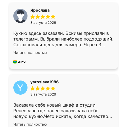
видоизменил, получилось даже лучше, чем
я хотела.
Ярослава
3 августа 2026
Кухню здесь заказали. Эскизы прислали в
телеграмм. Выбрали наиболее подходящий.
Согласовали день для замера. Через 3
недели кухня была уже готова. Остались
Читать полностью
довольны работой. Спасибо Ренессанс
мебель за качественную работу!
yaroslava1986
3 августа 2026
Заказала себе новый шкаф в студии
Ренессанс где ранее заказывала себе
новую кухню.Чего искать, когда качеством
вполне довольна. Служит кухня уже почти
Читать полностью