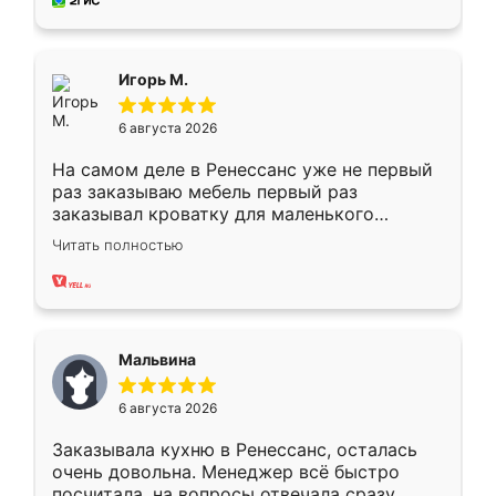
за день, ребята работали аккуратно, даже
пыли почти не было. Качество отличное,
ящики ходят плавно, ничего не скрипит.
Всё подошло как влитое.
Игорь М.
6 августа 2026
На самом деле в Ренессанс уже не первый
раз заказываю мебель первый раз
заказывал кроватку для маленького
ребёнка при его рождении ,во второй раз
Читать полностью
заказал шкаф-купе. По качеству очень
хорошее сборка достаточно быстрая,
также адекватные цены. До этого
сравнивал с разными конкурентами в этом
сегменте ,выбор у конкурентов куда
Мальвина
меньше, здесь же он более разнообразный.
Мне нравится ,если что-то потребуется из
6 августа 2026
мебели буду заказывать только здесь.
Заказывала кухню в Ренессанс, осталась
очень довольна. Менеджер всё быстро
посчитала, на вопросы отвечала сразу.