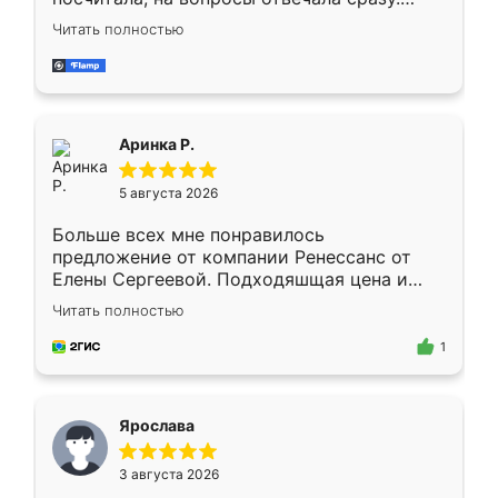
Замерщик приехал в субботу, подошёл к
Читать полностью
делу со всей ответственностью. Собрали
за день, ребята работали аккуратно, даже
пыли почти не было. Качество отличное,
ящики ходят плавно, ничего не скрипит.
Всё подошло как влитое.
Аринка Р.
5 августа 2026
Больше всех мне понравилось
предложение от компании Ренессанс от
Елены Сергеевой. Подходяшщая цена и
короткие сроки изготовления. Приехавший
Читать полностью
для замера сотрудник Владислав
предложил по моему эскизу самый
1
подходящий вариант шкафа. Немного его
видоизменил, получилось даже лучше, чем
я хотела.
Ярослава
3 августа 2026