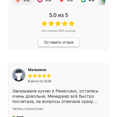
5.0
из 5
На основе
945
оценок
Оставить отзыв
Мальвина
6 августа 2026
Заказывала кухню в Ренессанс, осталась
очень довольна. Менеджер всё быстро
посчитала, на вопросы отвечала сразу.
Замерщик приехал в субботу, подошёл к
Читать полностью
делу со всей ответственностью. Собрали