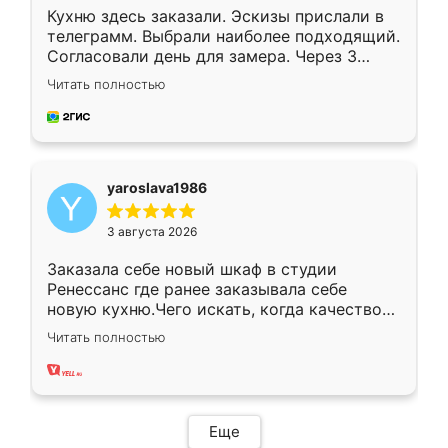
Кухню здесь заказали. Эскизы прислали в
телеграмм. Выбрали наиболее подходящий.
Согласовали день для замера. Через 3
недели кухня была уже готова. Остались
Читать полностью
довольны работой. Спасибо Ренессанс
мебель за качественную работу!
yaroslava1986
3 августа 2026
Заказала себе новый шкаф в студии
Ренессанс где ранее заказывала себе
новую кухню.Чего искать, когда качеством
вполне довольна. Служит кухня уже почти
Читать полностью
два года, нареканий нет.
Еще