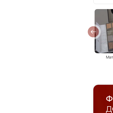
Мат
Ф
Д