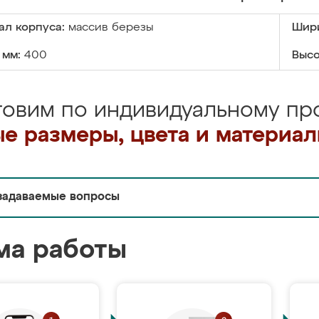
ал корпуса:
массив березы
Шири
 мм:
400
Высо
товим по индивидуальному про
е размеры, цвета и материа
задаваемые вопросы
ма работы