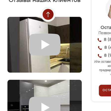
Отзывы наших клиентов
Оста
Позвон
8 (
8 (
8 (
Или оставь
ко
предвар
ОСТ