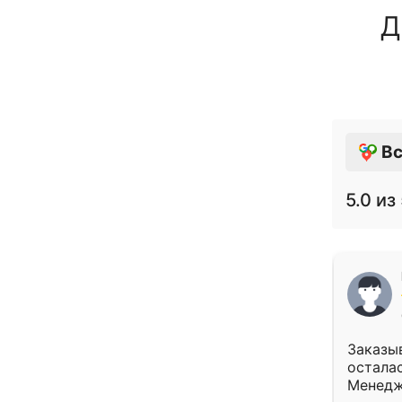
Д
Вс
5.0
из 
Заказыв
осталас
Менедж