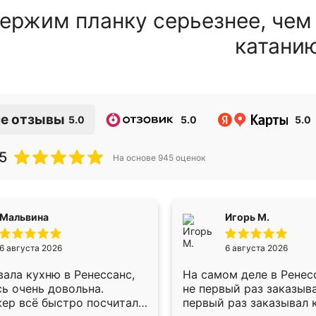
ержим планку серьезнее, чем
катани
е отзывы
5.0
5.0
5.0
5
На основе
945
оценок
Мальвина
Игорь М.
6 августа 2026
6 августа 2026
ала кухню в Ренессанс,
На самом деле в Ренес
ь очень довольна.
не первый раз заказыв
ер всё быстро посчитала,
первый раз заказывал 