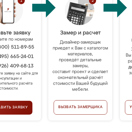
вьте заявку
Замер и расчет
ите по номерам
Дизайнер-замерщик
800) 511-89-55
приедет к Вам с каталогом
материалов,
Вы
495) 665-24-01
проведёт детальные
р
926) 409-68-13
замеры,
д
составит проект и сделает
з
те заявку на сайте для
окончательный расчёт
нсультации и
стоимости Вашей будущей
ительного расчёта
стоимости.
мебели.
ВЫЗВАТЬ ЗАМЕРЩИКА
АВИТЬ ЗАЯВКУ