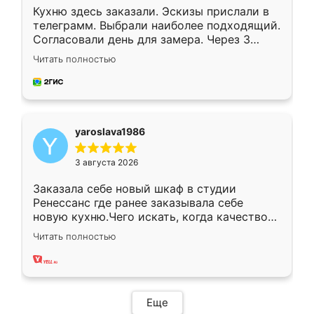
Кухню здесь заказали. Эскизы прислали в
телеграмм. Выбрали наиболее подходящий.
Согласовали день для замера. Через 3
недели кухня была уже готова. Остались
Читать полностью
довольны работой. Спасибо Ренессанс
мебель за качественную работу!
yaroslava1986
3 августа 2026
Заказала себе новый шкаф в студии
Ренессанс где ранее заказывала себе
новую кухню.Чего искать, когда качеством
вполне довольна. Служит кухня уже почти
Читать полностью
два года, нареканий нет.
Еще