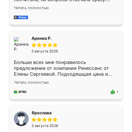
Замерщик приехал в субботу, подошёл к
Читать полностью
делу со всей ответственностью. Собрали
за день, ребята работали аккуратно, даже
пыли почти не было. Качество отличное,
ящики ходят плавно, ничего не скрипит.
Всё подошло как влитое.
Аринка Р.
5 августа 2026
Больше всех мне понравилось
предложение от компании Ренессанс от
Елены Сергеевой. Подходяшщая цена и
короткие сроки изготовления. Приехавший
Читать полностью
для замера сотрудник Владислав
предложил по моему эскизу самый
1
подходящий вариант шкафа. Немного его
видоизменил, получилось даже лучше, чем
я хотела.
Ярослава
3 августа 2026