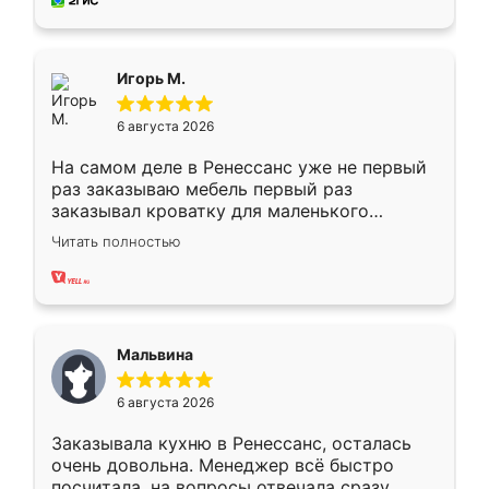
за день, ребята работали аккуратно, даже
пыли почти не было. Качество отличное,
ящики ходят плавно, ничего не скрипит.
Всё подошло как влитое.
Игорь М.
6 августа 2026
На самом деле в Ренессанс уже не первый
раз заказываю мебель первый раз
заказывал кроватку для маленького
ребёнка при его рождении ,во второй раз
Читать полностью
заказал шкаф-купе. По качеству очень
хорошее сборка достаточно быстрая,
также адекватные цены. До этого
сравнивал с разными конкурентами в этом
сегменте ,выбор у конкурентов куда
Мальвина
меньше, здесь же он более разнообразный.
Мне нравится ,если что-то потребуется из
6 августа 2026
мебели буду заказывать только здесь.
Заказывала кухню в Ренессанс, осталась
очень довольна. Менеджер всё быстро
посчитала, на вопросы отвечала сразу.