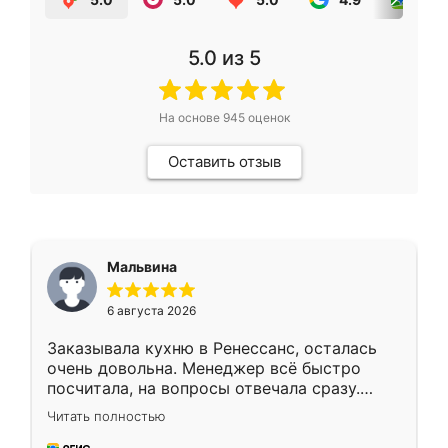
5.0
из 5
На основе
945
оценок
Оставить отзыв
Мальвина
6 августа 2026
Заказывала кухню в Ренессанс, осталась
очень довольна. Менеджер всё быстро
посчитала, на вопросы отвечала сразу.
Замерщик приехал в субботу, подошёл к
Читать полностью
делу со всей ответственностью. Собрали