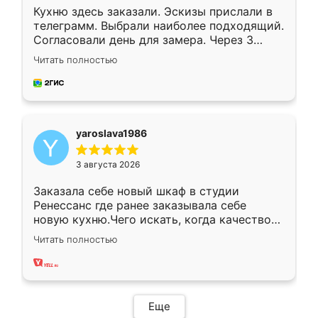
Кухню здесь заказали. Эскизы прислали в
телеграмм. Выбрали наиболее подходящий.
Согласовали день для замера. Через 3
недели кухня была уже готова. Остались
Читать полностью
довольны работой. Спасибо Ренессанс
мебель за качественную работу!
yaroslava1986
3 августа 2026
Заказала себе новый шкаф в студии
Ренессанс где ранее заказывала себе
новую кухню.Чего искать, когда качеством
вполне довольна. Служит кухня уже почти
Читать полностью
два года, нареканий нет.
Еще