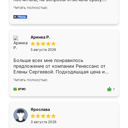
Замерщик приехал в субботу, подошёл к
Читать полностью
делу со всей ответственностью. Собрали
за день, ребята работали аккуратно, даже
пыли почти не было. Качество отличное,
ящики ходят плавно, ничего не скрипит.
Всё подошло как влитое.
Аринка Р.
5 августа 2026
Больше всех мне понравилось
предложение от компании Ренессанс от
Елены Сергеевой. Подходяшщая цена и
короткие сроки изготовления. Приехавший
Читать полностью
для замера сотрудник Владислав
предложил по моему эскизу самый
1
подходящий вариант шкафа. Немного его
видоизменил, получилось даже лучше, чем
я хотела.
Ярослава
3 августа 2026