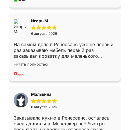
за день, ребята работали аккуратно, даже
пыли почти не было. Качество отличное,
ящики ходят плавно, ничего не скрипит.
Всё подошло как влитое.
Игорь М.
6 августа 2026
На самом деле в Ренессанс уже не первый
раз заказываю мебель первый раз
заказывал кроватку для маленького
ребёнка при его рождении ,во второй раз
Читать полностью
заказал шкаф-купе. По качеству очень
хорошее сборка достаточно быстрая,
также адекватные цены. До этого
сравнивал с разными конкурентами в этом
сегменте ,выбор у конкурентов куда
Мальвина
меньше, здесь же он более разнообразный.
Мне нравится ,если что-то потребуется из
6 августа 2026
мебели буду заказывать только здесь.
Заказывала кухню в Ренессанс, осталась
очень довольна. Менеджер всё быстро
посчитала, на вопросы отвечала сразу.