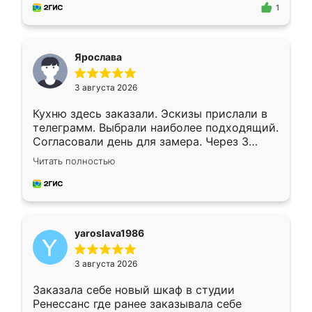
предложил по моему эскизу самый
1
подходящий вариант шкафа. Немного его
видоизменил, получилось даже лучше, чем
я хотела.
Ярослава
3 августа 2026
Кухню здесь заказали. Эскизы прислали в
телеграмм. Выбрали наиболее подходящий.
Согласовали день для замера. Через 3
недели кухня была уже готова. Остались
Читать полностью
довольны работой. Спасибо Ренессанс
мебель за качественную работу!
yaroslava1986
3 августа 2026
Заказала себе новый шкаф в студии
Ренессанс где ранее заказывала себе