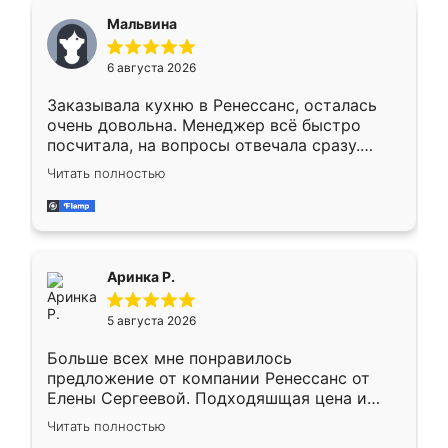
сегменте ,выбор у конкурентов куда
Мальвина
меньше, здесь же он более разнообразный.
Мне нравится ,если что-то потребуется из
6 августа 2026
мебели буду заказывать только здесь.
Заказывала кухню в Ренессанс, осталась
очень довольна. Менеджер всё быстро
посчитала, на вопросы отвечала сразу.
Замерщик приехал в субботу, подошёл к
Читать полностью
делу со всей ответственностью. Собрали
за день, ребята работали аккуратно, даже
пыли почти не было. Качество отличное,
ящики ходят плавно, ничего не скрипит.
Всё подошло как влитое.
Аринка Р.
5 августа 2026
Больше всех мне понравилось
предложение от компании Ренессанс от
Елены Сергеевой. Подходяшщая цена и
короткие сроки изготовления. Приехавший
Читать полностью
для замера сотрудник Владислав