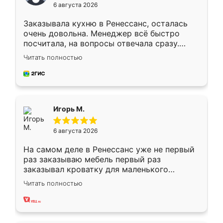
6 августа 2026
Заказывала кухню в Ренессанс, осталась
очень довольна. Менеджер всё быстро
посчитала, на вопросы отвечала сразу.
Замерщик приехал в субботу, подошёл к
Читать полностью
делу со всей ответственностью. Собрали
за день, ребята работали аккуратно, даже
пыли почти не было. Качество отличное,
ящики ходят плавно, ничего не скрипит.
Всё подошло как влитое.
Игорь М.
6 августа 2026
На самом деле в Ренессанс уже не первый
раз заказываю мебель первый раз
заказывал кроватку для маленького
ребёнка при его рождении ,во второй раз
Читать полностью
заказал шкаф-купе. По качеству очень
хорошее сборка достаточно быстрая,
также адекватные цены. До этого
сравнивал с разными конкурентами в этом