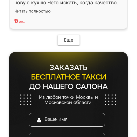
новую кухню.Чего искать, когда качеством
вполне довольна. Служит кухня уже почти
Читать полностью
два года, нареканий нет.
Еще
ЗАКАЗАТЬ
БЕСПЛАТНОЕ ТАКСИ
ДО НАШЕГО САЛОНА
Из любой точки Москвы и
Московской области!