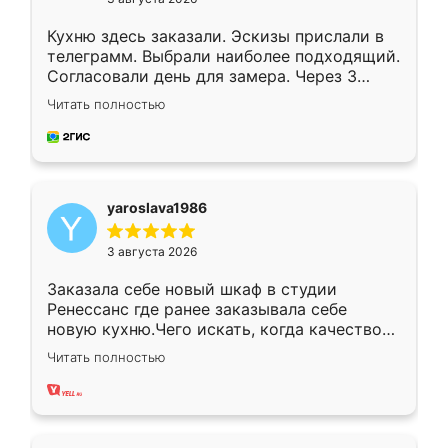
Кухню здесь заказали. Эскизы прислали в
телеграмм. Выбрали наиболее подходящий.
Согласовали день для замера. Через 3
недели кухня была уже готова. Остались
Читать полностью
довольны работой. Спасибо Ренессанс
мебель за качественную работу!
yaroslava1986
3 августа 2026
Заказала себе новый шкаф в студии
Ренессанс где ранее заказывала себе
новую кухню.Чего искать, когда качеством
вполне довольна. Служит кухня уже почти
Читать полностью
два года, нареканий нет.