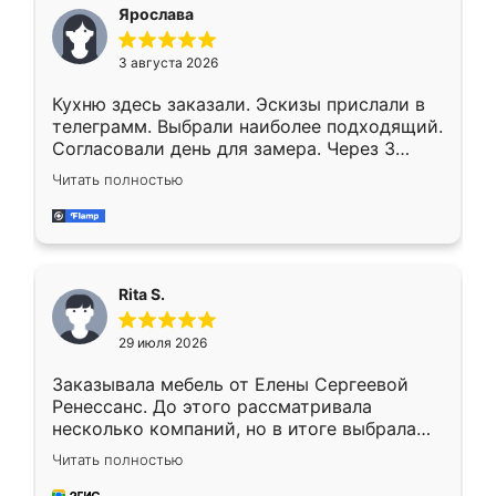
Ярослава
3 августа 2026
Кухню здесь заказали. Эскизы прислали в
телеграмм. Выбрали наиболее подходящий.
Согласовали день для замера. Через 3
недели кухня была уже готова. Остались
Читать полностью
довольны работой. Спасибо Ренессанс
мебель за качественную работу!
Rita S.
29 июля 2026
Заказывала мебель от Елены Сергеевой
Ренессанс. До этого рассматривала
несколько компаний, но в итоге выбрала
эту. Сначала обговорили условия, потом
Читать полностью
приехал замерщик, всё спокойно объяснил
и снял размеры. Изготовили в срок, с