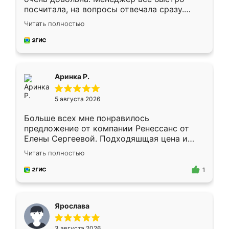
посчитала, на вопросы отвечала сразу.
Замерщик приехал в субботу, подошёл к
Читать полностью
делу со всей ответственностью. Собрали
за день, ребята работали аккуратно, даже
пыли почти не было. Качество отличное,
ящики ходят плавно, ничего не скрипит.
Всё подошло как влитое.
Аринка Р.
5 августа 2026
Больше всех мне понравилось
предложение от компании Ренессанс от
Елены Сергеевой. Подходяшщая цена и
короткие сроки изготовления. Приехавший
Читать полностью
для замера сотрудник Владислав
предложил по моему эскизу самый
1
подходящий вариант шкафа. Немного его
видоизменил, получилось даже лучше, чем
я хотела.
Ярослава
3 августа 2026