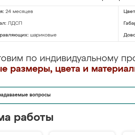
я:
24 месяцев
Цвет
ал:
ЛДСП
Габа
правляющих:
шариковые
Дово
товим по индивидуальному про
е размеры, цвета и материа
задаваемые вопросы
ма работы