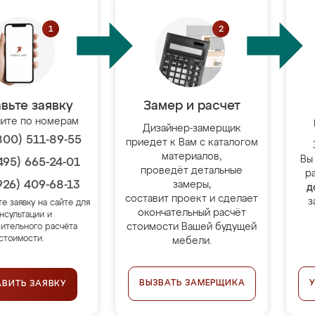
вьте заявку
Замер и расчет
ите по номерам
Дизайнер-замерщик
800) 511-89-55
приедет к Вам с каталогом
материалов,
Вы
495) 665-24-01
проведёт детальные
р
926) 409-68-13
замеры,
д
составит проект и сделает
з
те заявку на сайте для
окончательный расчёт
нсультации и
стоимости Вашей будущей
ительного расчёта
стоимости.
мебели.
ВЫЗВАТЬ ЗАМЕРЩИКА
АВИТЬ ЗАЯВКУ