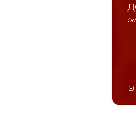
Д
Ост