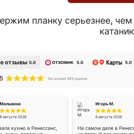
ержим планку серьезнее, чем
катани
е отзывы
5.0
5.0
5.0
5
На основе
945
оценок
Мальвина
Игорь М.
6 августа 2026
6 августа 2026
ала кухню в Ренессанс,
На самом деле в Ренес