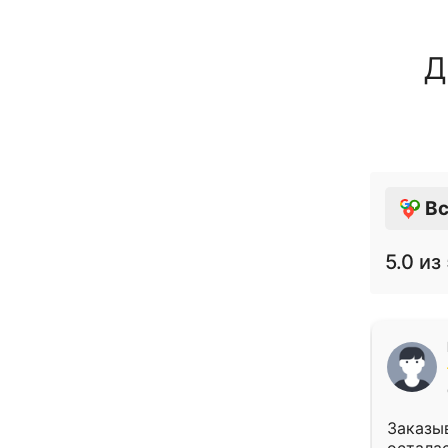
Д
Вс
5.0
из 
Заказыв