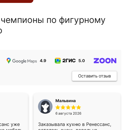
 чемпионы по фигурному
ю
4.9
5.0
5.0
Оставить отзыв
Мальвина
6 августа 2026
санс уже
Заказывала кухню в Ренессанс,