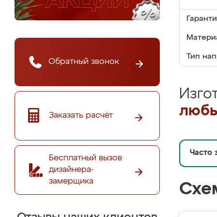
Гаранти
Матери
Тип на
Обратный звонок
Изго
любы
Заказать расчёт
Часто 
Бесплатный вызов
дизайнера-
замерщика
Схе