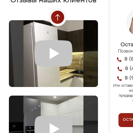
Отзывы наших клиентов
Оста
Позвон
8 (
8 (
8 (
Или оставь
ко
предвар
ОСТ