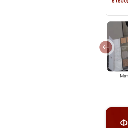
8 (800)
Мат
Ф