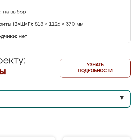
:
на выбор
риты (В×Ш×Г):
818 × 1126 × 370 мм
дчики:
нет
екту:
УЗНАТЬ
лы
ПОДРОБНОСТИ
▼