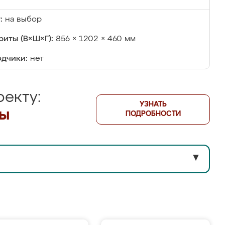
:
на выбор
риты (В×Ш×Г):
856 × 1202 × 460 мм
дчики:
нет
екту:
УЗНАТЬ
лы
ПОДРОБНОСТИ
▼