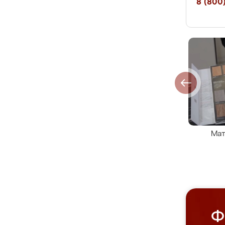
8 (800)
Мат
Ф