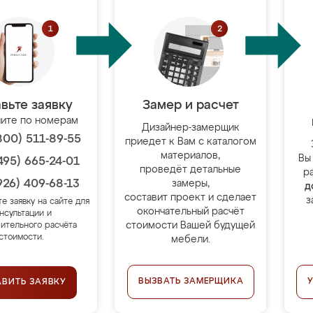
вьте заявку
Замер и расчет
ите по номерам
Дизайнер-замерщик
800) 511-89-55
приедет к Вам с каталогом
материалов,
Вы
495) 665-24-01
проведёт детальные
р
926) 409-68-13
замеры,
д
составит проект и сделает
з
те заявку на сайте для
окончательный расчёт
нсультации и
стоимости Вашей будущей
ительного расчёта
стоимости.
мебели.
ВЫЗВАТЬ ЗАМЕРЩИКА
АВИТЬ ЗАЯВКУ