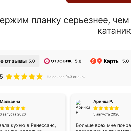
ержим планку серьезнее, чем
катани
е отзывы
5.0
5.0
5.0
5
На основе
943
оценок
Мальвина
Аринка Р.
6 августа 2026
5 августа 2026
ала кухню в Ренессанс,
Больше всех мне понр