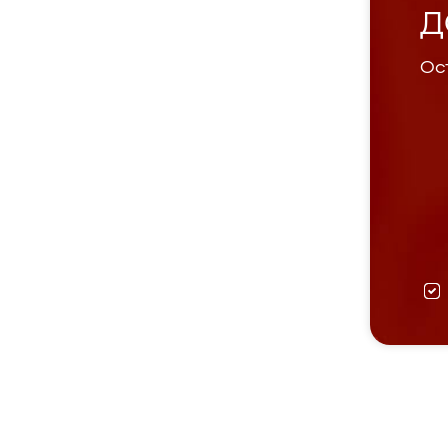
Д
Ост