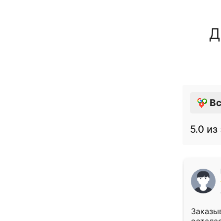
Д
Вс
5.0
из 
Заказыв