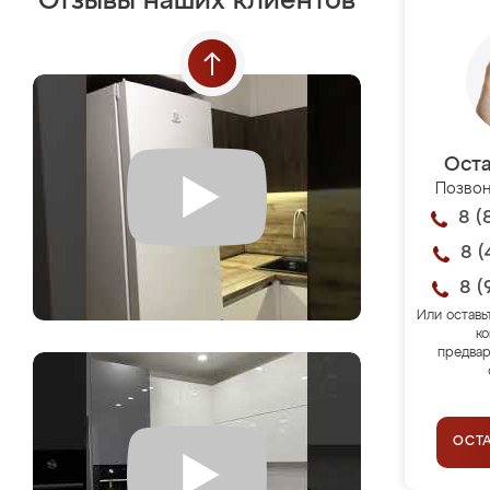
Отзывы наших клиентов
Оста
Позвон
8 (
8 (
8 (
Или оставь
ко
предвар
ОСТ