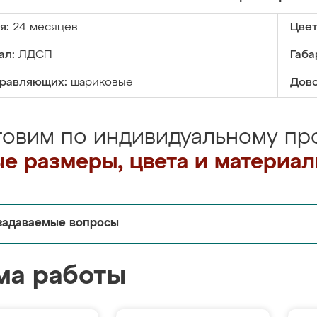
я:
24 месяцев
Цвет
ал:
ЛДСП
Габа
правляющих:
шариковые
Дово
товим по индивидуальному про
е размеры, цвета и материа
задаваемые вопросы
ма работы