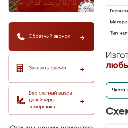
Гаранти
Матери
Тип на
Обратный звонок
Изго
любы
Заказать расчёт
Часто 
Бесплатный вызов
дизайнера-
замерщика
Схе