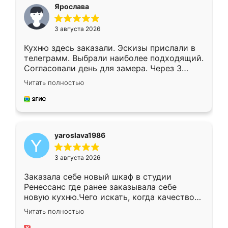
я хотела.
Ярослава
3 августа 2026
Кухню здесь заказали. Эскизы прислали в
телеграмм. Выбрали наиболее подходящий.
Согласовали день для замера. Через 3
недели кухня была уже готова. Остались
Читать полностью
довольны работой. Спасибо Ренессанс
мебель за качественную работу!
yaroslava1986
3 августа 2026
Заказала себе новый шкаф в студии
Ренессанс где ранее заказывала себе
новую кухню.Чего искать, когда качеством
вполне довольна. Служит кухня уже почти
Читать полностью
два года, нареканий нет.