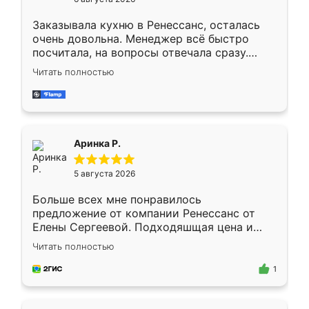
мебели буду заказывать только здесь.
Заказывала кухню в Ренессанс, осталась
очень довольна. Менеджер всё быстро
посчитала, на вопросы отвечала сразу.
Замерщик приехал в субботу, подошёл к
Читать полностью
делу со всей ответственностью. Собрали
за день, ребята работали аккуратно, даже
пыли почти не было. Качество отличное,
ящики ходят плавно, ничего не скрипит.
Всё подошло как влитое.
Аринка Р.
5 августа 2026
Больше всех мне понравилось
предложение от компании Ренессанс от
Елены Сергеевой. Подходяшщая цена и
короткие сроки изготовления. Приехавший
Читать полностью
для замера сотрудник Владислав
предложил по моему эскизу самый
1
подходящий вариант шкафа. Немного его
видоизменил, получилось даже лучше, чем