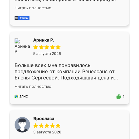
Замерщик приехал в субботу, подошёл к
Читать полностью
делу со всей ответственностью. Собрали
за день, ребята работали аккуратно, даже
пыли почти не было. Качество отличное,
ящики ходят плавно, ничего не скрипит.
Всё подошло как влитое.
Аринка Р.
5 августа 2026
Больше всех мне понравилось
предложение от компании Ренессанс от
Елены Сергеевой. Подходяшщая цена и
короткие сроки изготовления. Приехавший
Читать полностью
для замера сотрудник Владислав
предложил по моему эскизу самый
1
подходящий вариант шкафа. Немного его
видоизменил, получилось даже лучше, чем
я хотела.
Ярослава
3 августа 2026