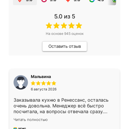
5.0
из 5
На основе
945
оценок
Оставить отзыв
Мальвина
6 августа 2026
Заказывала кухню в Ренессанс, осталась
очень довольна. Менеджер всё быстро
посчитала, на вопросы отвечала сразу.
Замерщик приехал в субботу, подошёл к
Читать полностью
делу со всей ответственностью. Собрали
за день, ребята работали аккуратно, даже