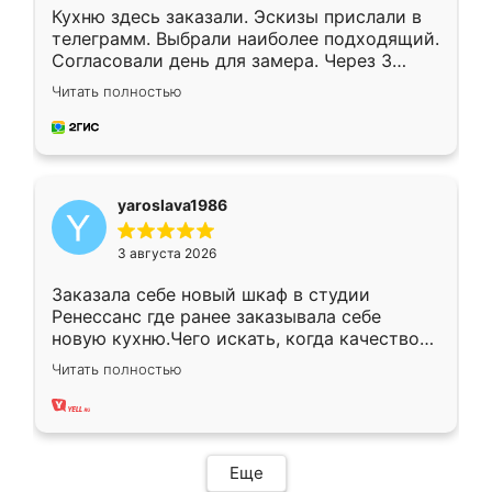
Кухню здесь заказали. Эскизы прислали в
телеграмм. Выбрали наиболее подходящий.
Согласовали день для замера. Через 3
недели кухня была уже готова. Остались
Читать полностью
довольны работой. Спасибо Ренессанс
мебель за качественную работу!
yaroslava1986
3 августа 2026
Заказала себе новый шкаф в студии
Ренессанс где ранее заказывала себе
новую кухню.Чего искать, когда качеством
вполне довольна. Служит кухня уже почти
Читать полностью
два года, нареканий нет.
Еще