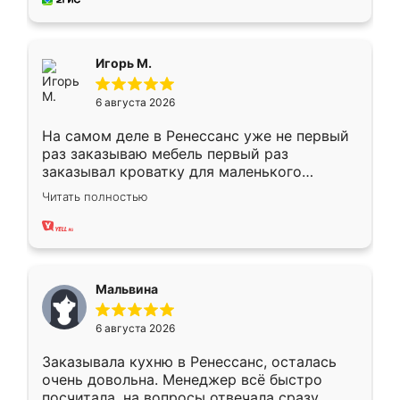
пыли почти не было. Качество отличное,
ящики ходят плавно, ничего не скрипит.
Всё подошло как влитое.
Игорь М.
6 августа 2026
На самом деле в Ренессанс уже не первый
раз заказываю мебель первый раз
заказывал кроватку для маленького
ребёнка при его рождении ,во второй раз
Читать полностью
заказал шкаф-купе. По качеству очень
хорошее сборка достаточно быстрая,
также адекватные цены. До этого
сравнивал с разными конкурентами в этом
сегменте ,выбор у конкурентов куда
Мальвина
меньше, здесь же он более разнообразный.
Мне нравится ,если что-то потребуется из
6 августа 2026
мебели буду заказывать только здесь.
Заказывала кухню в Ренессанс, осталась
очень довольна. Менеджер всё быстро
посчитала, на вопросы отвечала сразу.