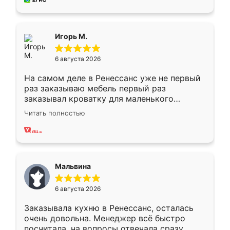
пыли почти не было. Качество отличное,
ящики ходят плавно, ничего не скрипит.
Всё подошло как влитое.
Игорь М.
6 августа 2026
На самом деле в Ренессанс уже не первый
раз заказываю мебель первый раз
заказывал кроватку для маленького
ребёнка при его рождении ,во второй раз
Читать полностью
заказал шкаф-купе. По качеству очень
хорошее сборка достаточно быстрая,
также адекватные цены. До этого
сравнивал с разными конкурентами в этом
сегменте ,выбор у конкурентов куда
Мальвина
меньше, здесь же он более разнообразный.
Мне нравится ,если что-то потребуется из
6 августа 2026
мебели буду заказывать только здесь.
Заказывала кухню в Ренессанс, осталась
очень довольна. Менеджер всё быстро
посчитала, на вопросы отвечала сразу.