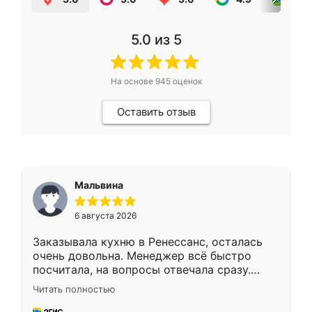
5.0
из 5
На основе
945
оценок
Оставить отзыв
Мальвина
6 августа 2026
Заказывала кухню в Ренессанс, осталась
очень довольна. Менеджер всё быстро
посчитала, на вопросы отвечала сразу.
Замерщик приехал в субботу, подошёл к
Читать полностью
делу со всей ответственностью. Собрали
за день, ребята работали аккуратно, даже