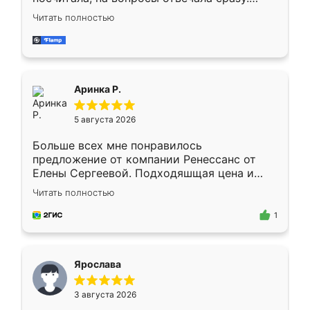
Замерщик приехал в субботу, подошёл к
Читать полностью
делу со всей ответственностью. Собрали
за день, ребята работали аккуратно, даже
пыли почти не было. Качество отличное,
ящики ходят плавно, ничего не скрипит.
Всё подошло как влитое.
Аринка Р.
5 августа 2026
Больше всех мне понравилось
предложение от компании Ренессанс от
Елены Сергеевой. Подходяшщая цена и
короткие сроки изготовления. Приехавший
Читать полностью
для замера сотрудник Владислав
предложил по моему эскизу самый
1
подходящий вариант шкафа. Немного его
видоизменил, получилось даже лучше, чем
я хотела.
Ярослава
3 августа 2026