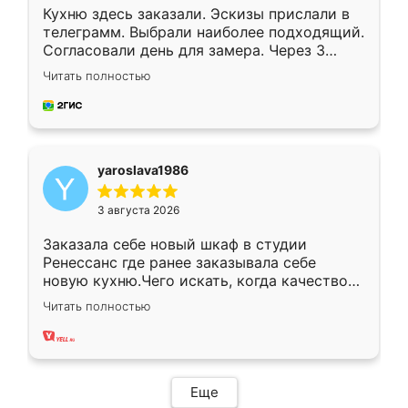
Кухню здесь заказали. Эскизы прислали в
телеграмм. Выбрали наиболее подходящий.
Согласовали день для замера. Через 3
недели кухня была уже готова. Остались
Читать полностью
довольны работой. Спасибо Ренессанс
мебель за качественную работу!
yaroslava1986
3 августа 2026
Заказала себе новый шкаф в студии
Ренессанс где ранее заказывала себе
новую кухню.Чего искать, когда качеством
вполне довольна. Служит кухня уже почти
Читать полностью
два года, нареканий нет.
Еще