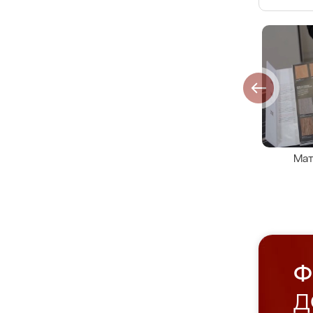
Мат
Ф
Д