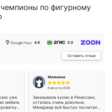
 чемпионы по фигурному
ю
4.9
5.0
5.0
Оставить отзыв
Мальвина
6 августа 2026
санс уже
Заказывала кухню в Ренессанс,
аю мебель
осталась очень довольна.
кроватку
Менеджер всё быстро посчитала,