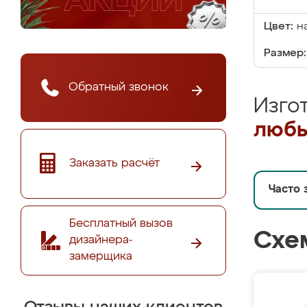
Цвет:
н
Размер:
Обратный звонок
Изго
любы
Заказать расчёт
Часто 
Бесплатный вызов
Схе
дизайнера-
замерщика