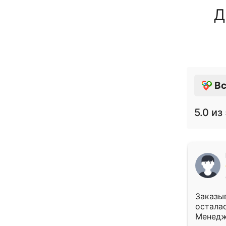
Д
Вс
5.0
из 
Заказыв
осталас
Менедж