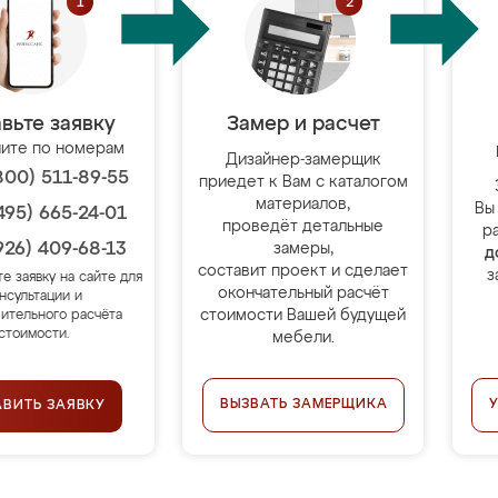
вьте заявку
Замер и расчет
ите по номерам
Дизайнер-замерщик
800) 511-89-55
приедет к Вам с каталогом
материалов,
Вы
495) 665-24-01
проведёт детальные
р
926) 409-68-13
замеры,
д
составит проект и сделает
з
те заявку на сайте для
окончательный расчёт
нсультации и
стоимости Вашей будущей
ительного расчёта
стоимости.
мебели.
ВЫЗВАТЬ ЗАМЕРЩИКА
АВИТЬ ЗАЯВКУ