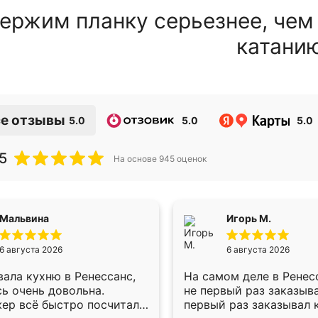
ержим планку серьезнее, чем
катани
е отзывы
5.0
5.0
5.0
5
На основе
945
оценок
Мальвина
Игорь М.
6 августа 2026
6 августа 2026
ала кухню в Ренессанс,
На самом деле в Ренес
ь очень довольна.
не первый раз заказыв
ер всё быстро посчитала,
первый раз заказывал 