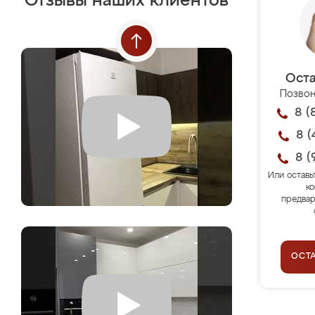
Отзывы наших клиентов
Оста
Позвон
8 (
8 (
8 (
Или оставь
ко
предвар
ОСТ