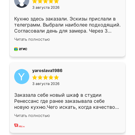
3 августа 2026
Кухню здесь заказали. Эскизы прислали в
телеграмм. Выбрали наиболее подходящий.
Согласовали день для замера. Через 3
недели кухня была уже готова. Остались
Читать полностью
довольны работой. Спасибо Ренессанс
мебель за качественную работу!
yaroslava1986
3 августа 2026
Заказала себе новый шкаф в студии
Ренессанс где ранее заказывала себе
новую кухню.Чего искать, когда качеством
вполне довольна. Служит кухня уже почти
Читать полностью
два года, нареканий нет.