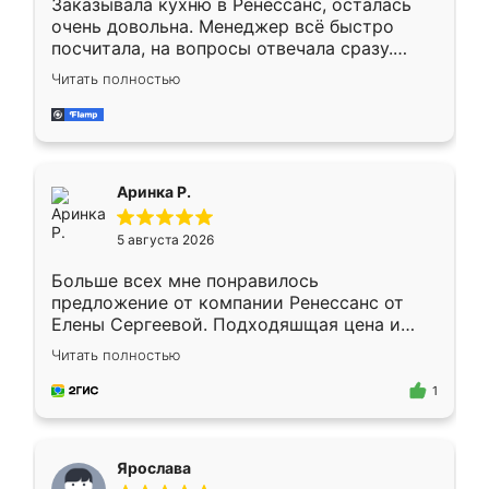
Заказывала кухню в Ренессанс, осталась
очень довольна. Менеджер всё быстро
посчитала, на вопросы отвечала сразу.
Замерщик приехал в субботу, подошёл к
Читать полностью
делу со всей ответственностью. Собрали
за день, ребята работали аккуратно, даже
пыли почти не было. Качество отличное,
ящики ходят плавно, ничего не скрипит.
Всё подошло как влитое.
Аринка Р.
5 августа 2026
Больше всех мне понравилось
предложение от компании Ренессанс от
Елены Сергеевой. Подходяшщая цена и
короткие сроки изготовления. Приехавший
Читать полностью
для замера сотрудник Владислав
предложил по моему эскизу самый
1
подходящий вариант шкафа. Немного его
видоизменил, получилось даже лучше, чем
я хотела.
Ярослава