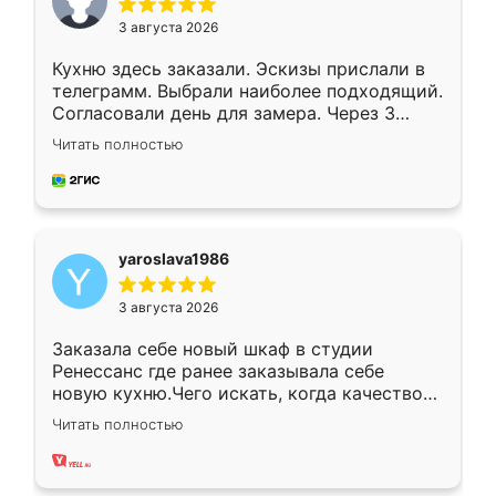
3 августа 2026
Кухню здесь заказали. Эскизы прислали в
телеграмм. Выбрали наиболее подходящий.
Согласовали день для замера. Через 3
недели кухня была уже готова. Остались
Читать полностью
довольны работой. Спасибо Ренессанс
мебель за качественную работу!
yaroslava1986
3 августа 2026
Заказала себе новый шкаф в студии
Ренессанс где ранее заказывала себе
новую кухню.Чего искать, когда качеством
вполне довольна. Служит кухня уже почти
Читать полностью
два года, нареканий нет.