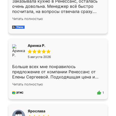
Заказывала кухню в Ренессанс, осталась
очень довольна. Менеджер всё быстро
посчитала, на вопросы отвечала сразу.
Замерщик приехал в субботу, подошёл к
Читать полностью
делу со всей ответственностью. Собрали
за день, ребята работали аккуратно, даже
пыли почти не было. Качество отличное,
ящики ходят плавно, ничего не скрипит.
Всё подошло как влитое.
Аринка Р.
5 августа 2026
Больше всех мне понравилось
предложение от компании Ренессанс от
Елены Сергеевой. Подходяшщая цена и
короткие сроки изготовления. Приехавший
Читать полностью
для замера сотрудник Владислав
предложил по моему эскизу самый
1
подходящий вариант шкафа. Немного его
видоизменил, получилось даже лучше, чем
я хотела.
Ярослава