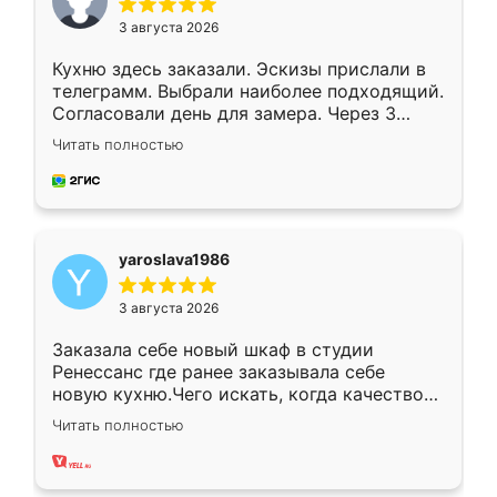
3 августа 2026
Кухню здесь заказали. Эскизы прислали в
телеграмм. Выбрали наиболее подходящий.
Согласовали день для замера. Через 3
недели кухня была уже готова. Остались
Читать полностью
довольны работой. Спасибо Ренессанс
мебель за качественную работу!
yaroslava1986
3 августа 2026
Заказала себе новый шкаф в студии
Ренессанс где ранее заказывала себе
новую кухню.Чего искать, когда качеством
вполне довольна. Служит кухня уже почти
Читать полностью
два года, нареканий нет.