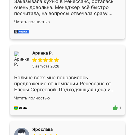
Заказывала кухню в Ренессанс, осталась
очень довольна. Менеджер всё быстро
посчитала, на вопросы отвечала сразу.
Замерщик приехал в субботу, подошёл к
Читать полностью
делу со всей ответственностью. Собрали
за день, ребята работали аккуратно, даже
пыли почти не было. Качество отличное,
ящики ходят плавно, ничего не скрипит.
Всё подошло как влитое.
Аринка Р.
5 августа 2026
Больше всех мне понравилось
предложение от компании Ренессанс от
Елены Сергеевой. Подходяшщая цена и
короткие сроки изготовления. Приехавший
Читать полностью
для замера сотрудник Владислав
предложил по моему эскизу самый
1
подходящий вариант шкафа. Немного его
видоизменил, получилось даже лучше, чем
я хотела.
Ярослава