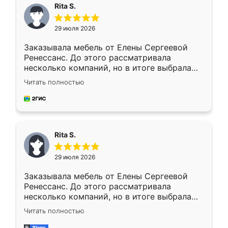
Rita S.
29 июля 2026
Заказывала мебель от Елены Сергеевой
Ренессанс. До этого рассматривала
несколько компаний, но в итоге выбрала
эту. Сначала обговорили условия, потом
Читать полностью
приехал замерщик, всё спокойно объяснил
и снял размеры. Изготовили в срок, с
доставкой тоже никаких проблем не
возникло. Сборку выполнили аккуратно,
мебель сразу встала на свое место без
Rita S.
каких-либо доработок. Качеством осталась
довольна, все выглядит так, как и ожидала.
29 июля 2026
Заказывала мебель от Елены Сергеевой
Ренессанс. До этого рассматривала
несколько компаний, но в итоге выбрала
эту. Сначала обговорили условия, потом
Читать полностью
приехал замерщик, всё спокойно объяснил
и снял размеры. Изготовили в срок, с