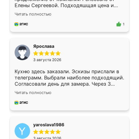
Елены Сергеевой. Подходяшщая цена и
короткие сроки изготовления. Приехавший
Читать полностью
для замера сотрудник Владислав
предложил по моему эскизу самый
1
подходящий вариант шкафа. Немного его
видоизменил, получилось даже лучше, чем
я хотела.
Ярослава
3 августа 2026
Кухню здесь заказали. Эскизы прислали в
телеграмм. Выбрали наиболее подходящий.
Согласовали день для замера. Через 3
недели кухня была уже готова. Остались
Читать полностью
довольны работой. Спасибо Ренессанс
мебель за качественную работу!
yaroslava1986
3 августа 2026