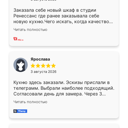
Заказала себе новый шкаф в студии
Ренессанс где ранее заказывала себе
новую кухню.Чего искать, когда качеством
вполне довольна. Служит кухня уже почти
Читать полностью
два года, нареканий нет.
Ярослава
3 августа 2026
Кухню здесь заказали. Эскизы прислали в
телеграмм. Выбрали наиболее подходящий.
Согласовали день для замера. Через 3
недели кухня была уже готова. Остались
Читать полностью
довольны работой. Спасибо Ренессанс
мебель за качественную работу!