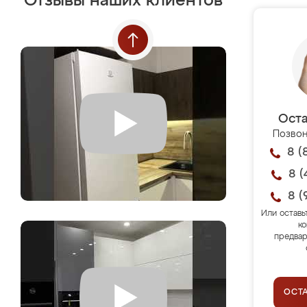
Отзывы наших клиентов
Оста
Позвон
8 (
8 (
8 (
Или оставь
ко
предвар
ОСТ