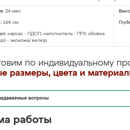
я:
24 мес
Высо
:
164 см
Глуб
ал:
каркас - ЛДСП, наполнитель - ППУ, обивка
ор) - экокожа/ велюр
товим по индивидуальному про
е размеры, цвета и материа
задаваемые вопросы
ма работы