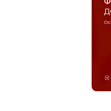
Ф
Д
Ост