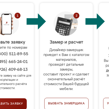
вьте заявку
Замер и расчет
ите по номерам
Дизайнер-замерщик
800) 511-89-55
приедет к Вам с каталогом
материалов,
Вы
495) 665-24-01
проведёт детальные
р
926) 409-68-13
замеры,
д
составит проект и сделает
з
те заявку на сайте для
окончательный расчёт
нсультации и
стоимости Вашей будущей
ительного расчёта
стоимости.
мебели.
ВЫЗВАТЬ ЗАМЕРЩИКА
АВИТЬ ЗАЯВКУ