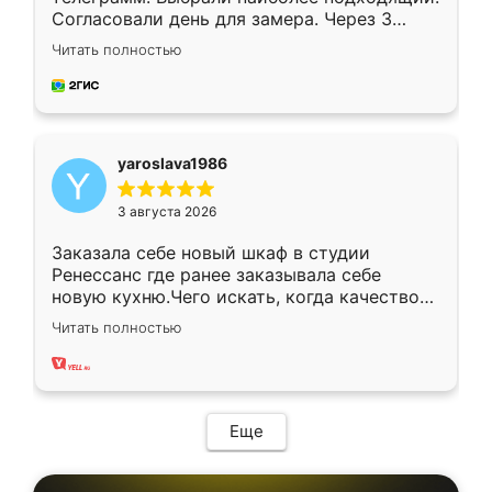
Согласовали день для замера. Через 3
недели кухня была уже готова. Остались
Читать полностью
довольны работой. Спасибо Ренессанс
мебель за качественную работу!
yaroslava1986
3 августа 2026
Заказала себе новый шкаф в студии
Ренессанс где ранее заказывала себе
новую кухню.Чего искать, когда качеством
вполне довольна. Служит кухня уже почти
Читать полностью
два года, нареканий нет.
Еще