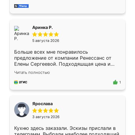
за день, ребята работали аккуратно, даже
пыли почти не было. Качество отличное,
ящики ходят плавно, ничего не скрипит.
Всё подошло как влитое.
Аринка Р.
5 августа 2026
Больше всех мне понравилось
предложение от компании Ренессанс от
Елены Сергеевой. Подходяшщая цена и
короткие сроки изготовления. Приехавший
Читать полностью
для замера сотрудник Владислав
предложил по моему эскизу самый
1
подходящий вариант шкафа. Немного его
видоизменил, получилось даже лучше, чем
я хотела.
Ярослава
3 августа 2026
Кухню здесь заказали. Эскизы прислали в
телеграмм. Выбрали наиболее подходящий.