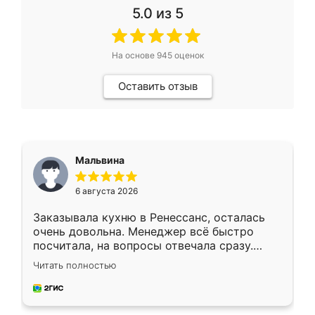
5.0
из 5
На основе
945
оценок
Оставить отзыв
Мальвина
6 августа 2026
Заказывала кухню в Ренессанс, осталась
очень довольна. Менеджер всё быстро
посчитала, на вопросы отвечала сразу.
Замерщик приехал в субботу, подошёл к
Читать полностью
делу со всей ответственностью. Собрали
за день, ребята работали аккуратно, даже
пыли почти не было. Качество отличное,