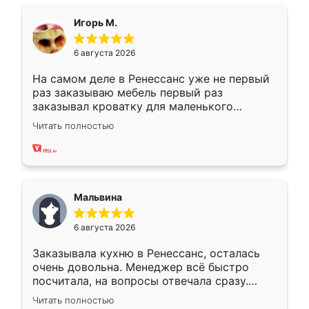
ящики ходят плавно, ничего не скрипит.
Всё подошло как влитое.
Игорь М.
6 августа 2026
На самом деле в Ренессанс уже не первый
раз заказываю мебель первый раз
заказывал кроватку для маленького
ребёнка при его рождении ,во второй раз
Читать полностью
заказал шкаф-купе. По качеству очень
хорошее сборка достаточно быстрая,
также адекватные цены. До этого
сравнивал с разными конкурентами в этом
сегменте ,выбор у конкурентов куда
Мальвина
меньше, здесь же он более разнообразный.
Мне нравится ,если что-то потребуется из
6 августа 2026
мебели буду заказывать только здесь.
Заказывала кухню в Ренессанс, осталась
очень довольна. Менеджер всё быстро
посчитала, на вопросы отвечала сразу.
Замерщик приехал в субботу, подошёл к
Читать полностью
делу со всей ответственностью. Собрали