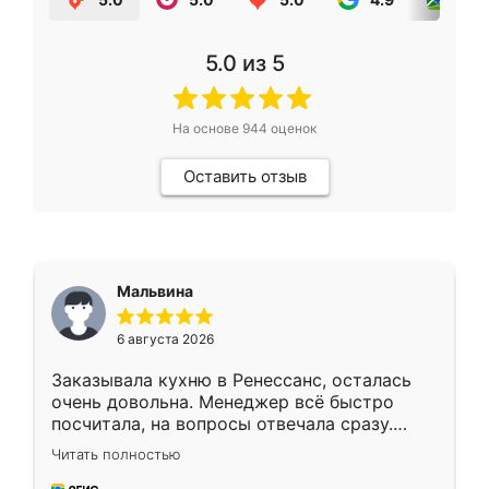
5.0
из 5
На основе
944
оценок
Оставить отзыв
Мальвина
6 августа 2026
Заказывала кухню в Ренессанс, осталась
очень довольна. Менеджер всё быстро
посчитала, на вопросы отвечала сразу.
Замерщик приехал в субботу, подошёл к
Читать полностью
делу со всей ответственностью. Собрали