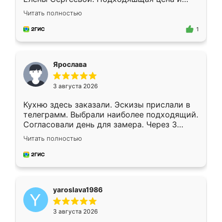
короткие сроки изготовления. Приехавший
Читать полностью
для замера сотрудник Владислав
предложил по моему эскизу самый
1
подходящий вариант шкафа. Немного его
видоизменил, получилось даже лучше, чем
я хотела.
Ярослава
3 августа 2026
Кухню здесь заказали. Эскизы прислали в
телеграмм. Выбрали наиболее подходящий.
Согласовали день для замера. Через 3
недели кухня была уже готова. Остались
Читать полностью
довольны работой. Спасибо Ренессанс
мебель за качественную работу!
yaroslava1986
3 августа 2026