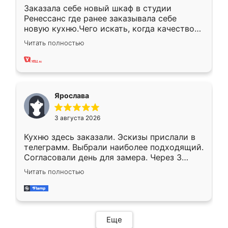
Заказала себе новый шкаф в студии
Ренессанс где ранее заказывала себе
новую кухню.Чего искать, когда качеством
вполне довольна. Служит кухня уже почти
Читать полностью
два года, нареканий нет.
Ярослава
3 августа 2026
Кухню здесь заказали. Эскизы прислали в
телеграмм. Выбрали наиболее подходящий.
Согласовали день для замера. Через 3
недели кухня была уже готова. Остались
Читать полностью
довольны работой. Спасибо Ренессанс
мебель за качественную работу!
Еще