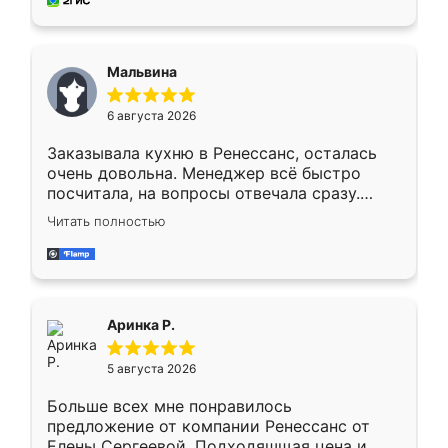
за день, ребята работали аккуратно, даже
пыли почти не было. Качество отличное,
ящики ходят плавно, ничего не скрипит.
Всё подошло как влитое.
Мальвина
6 августа 2026
Заказывала кухню в Ренессанс, осталась
очень довольна. Менеджер всё быстро
посчитала, на вопросы отвечала сразу.
Замерщик приехал в субботу, подошёл к
Читать полностью
делу со всей ответственностью. Собрали
за день, ребята работали аккуратно, даже
пыли почти не было. Качество отличное,
ящики ходят плавно, ничего не скрипит.
Всё подошло как влитое.
Аринка Р.
5 августа 2026
Больше всех мне понравилось
предложение от компании Ренессанс от
Елены Сергеевой. Подходяшщая цена и