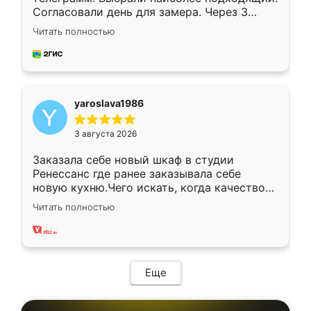
Согласовали день для замера. Через 3
недели кухня была уже готова. Остались
Читать полностью
довольны работой. Спасибо Ренессанс
мебель за качественную работу!
yaroslava1986
3 августа 2026
Заказала себе новый шкаф в студии
Ренессанс где ранее заказывала себе
новую кухню.Чего искать, когда качеством
вполне довольна. Служит кухня уже почти
Читать полностью
два года, нареканий нет.
Еще