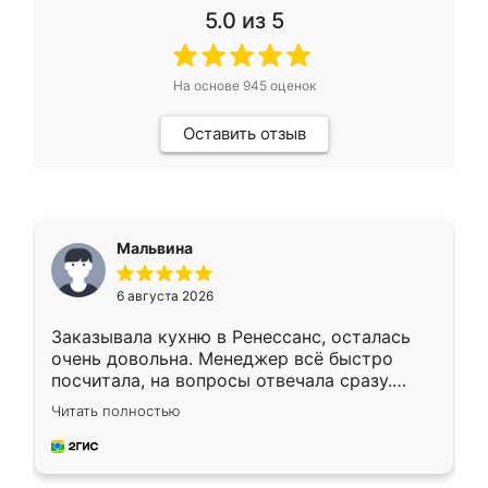
5.0
из 5
На основе
945
оценок
Оставить отзыв
Мальвина
6 августа 2026
Заказывала кухню в Ренессанс, осталась
очень довольна. Менеджер всё быстро
посчитала, на вопросы отвечала сразу.
Замерщик приехал в субботу, подошёл к
Читать полностью
делу со всей ответственностью. Собрали
за день, ребята работали аккуратно, даже
пыли почти не было. Качество отличное,