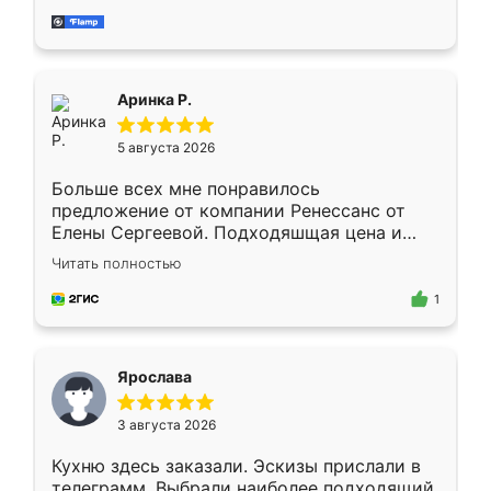
за день, ребята работали аккуратно, даже
пыли почти не было. Качество отличное,
ящики ходят плавно, ничего не скрипит.
Всё подошло как влитое.
Аринка Р.
5 августа 2026
Больше всех мне понравилось
предложение от компании Ренессанс от
Елены Сергеевой. Подходяшщая цена и
короткие сроки изготовления. Приехавший
Читать полностью
для замера сотрудник Владислав
предложил по моему эскизу самый
1
подходящий вариант шкафа. Немного его
видоизменил, получилось даже лучше, чем
я хотела.
Ярослава
3 августа 2026
Кухню здесь заказали. Эскизы прислали в
телеграмм. Выбрали наиболее подходящий.