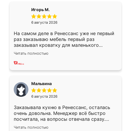
ящики ходят плавно, ничего не скрипит.
Всё подошло как влитое.
Игорь М.
6 августа 2026
На самом деле в Ренессанс уже не первый
раз заказываю мебель первый раз
заказывал кроватку для маленького
ребёнка при его рождении ,во второй раз
Читать полностью
заказал шкаф-купе. По качеству очень
хорошее сборка достаточно быстрая,
также адекватные цены. До этого
сравнивал с разными конкурентами в этом
сегменте ,выбор у конкурентов куда
Мальвина
меньше, здесь же он более разнообразный.
Мне нравится ,если что-то потребуется из
6 августа 2026
мебели буду заказывать только здесь.
Заказывала кухню в Ренессанс, осталась
очень довольна. Менеджер всё быстро
посчитала, на вопросы отвечала сразу.
Замерщик приехал в субботу, подошёл к
Читать полностью
делу со всей ответственностью. Собрали