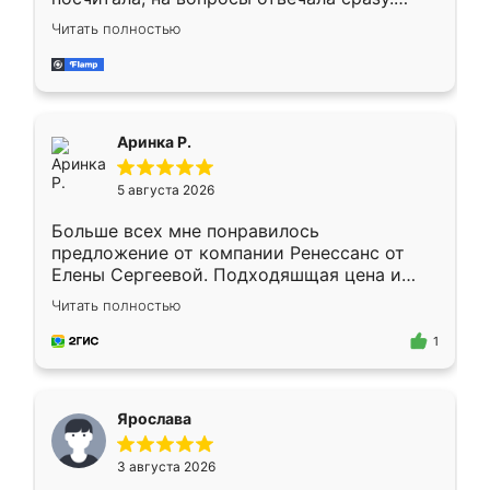
Замерщик приехал в субботу, подошёл к
Читать полностью
делу со всей ответственностью. Собрали
за день, ребята работали аккуратно, даже
пыли почти не было. Качество отличное,
ящики ходят плавно, ничего не скрипит.
Всё подошло как влитое.
Аринка Р.
5 августа 2026
Больше всех мне понравилось
предложение от компании Ренессанс от
Елены Сергеевой. Подходяшщая цена и
короткие сроки изготовления. Приехавший
Читать полностью
для замера сотрудник Владислав
предложил по моему эскизу самый
1
подходящий вариант шкафа. Немного его
видоизменил, получилось даже лучше, чем
я хотела.
Ярослава
3 августа 2026