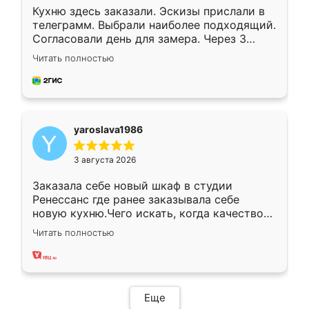
Кухню здесь заказали. Эскизы прислали в
телеграмм. Выбрали наиболее подходящий.
Согласовали день для замера. Через 3
недели кухня была уже готова. Остались
Читать полностью
довольны работой. Спасибо Ренессанс
мебель за качественную работу!
yaroslava1986
3 августа 2026
Заказала себе новый шкаф в студии
Ренессанс где ранее заказывала себе
новую кухню.Чего искать, когда качеством
вполне довольна. Служит кухня уже почти
Читать полностью
два года, нареканий нет.
Еще