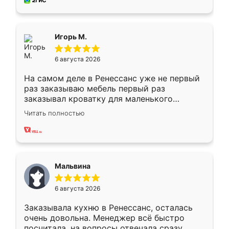
за день, ребята работали аккуратно, даже
пыли почти не было. Качество отличное,
ящики ходят плавно, ничего не скрипит.
Всё подошло как влитое.
Игорь М.
6 августа 2026
На самом деле в Ренессанс уже не первый
раз заказываю мебель первый раз
заказывал кроватку для маленького
ребёнка при его рождении ,во второй раз
Читать полностью
заказал шкаф-купе. По качеству очень
хорошее сборка достаточно быстрая,
также адекватные цены. До этого
сравнивал с разными конкурентами в этом
сегменте ,выбор у конкурентов куда
Мальвина
меньше, здесь же он более разнообразный.
Мне нравится ,если что-то потребуется из
6 августа 2026
мебели буду заказывать только здесь.
Заказывала кухню в Ренессанс, осталась
очень довольна. Менеджер всё быстро
посчитала, на вопросы отвечала сразу.