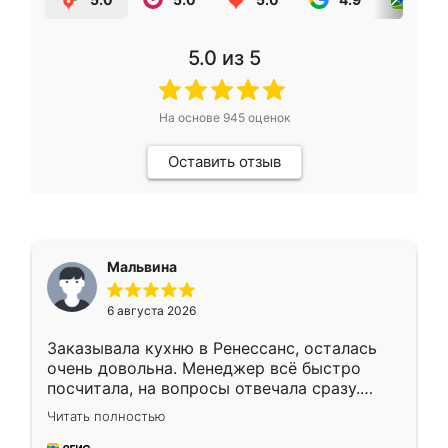
5.0
из 5
На основе
945
оценок
Оставить отзыв
Мальвина
6 августа 2026
Заказывала кухню в Ренессанс, осталась
очень довольна. Менеджер всё быстро
посчитала, на вопросы отвечала сразу.
Замерщик приехал в субботу, подошёл к
Читать полностью
делу со всей ответственностью. Собрали