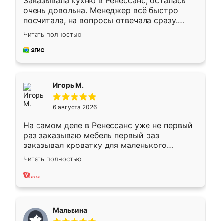
Заказывала кухню в Ренессанс, осталась
очень довольна. Менеджер всё быстро
посчитала, на вопросы отвечала сразу.
Замерщик приехал в субботу, подошёл к
Читать полностью
делу со всей ответственностью. Собрали
за день, ребята работали аккуратно, даже
пыли почти не было. Качество отличное,
ящики ходят плавно, ничего не скрипит.
Всё подошло как влитое.
Игорь М.
6 августа 2026
На самом деле в Ренессанс уже не первый
раз заказываю мебель первый раз
заказывал кроватку для маленького
ребёнка при его рождении ,во второй раз
Читать полностью
заказал шкаф-купе. По качеству очень
хорошее сборка достаточно быстрая,
также адекватные цены. До этого
сравнивал с разными конкурентами в этом
сегменте ,выбор у конкурентов куда
Мальвина
меньше, здесь же он более разнообразный.