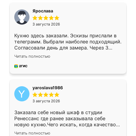
видоизменил, получилось даже лучше, чем
я хотела.
Ярослава
3 августа 2026
Кухню здесь заказали. Эскизы прислали в
телеграмм. Выбрали наиболее подходящий.
Согласовали день для замера. Через 3
недели кухня была уже готова. Остались
Читать полностью
довольны работой. Спасибо Ренессанс
мебель за качественную работу!
yaroslava1986
3 августа 2026
Заказала себе новый шкаф в студии
Ренессанс где ранее заказывала себе
новую кухню.Чего искать, когда качеством
вполне довольна. Служит кухня уже почти
Читать полностью