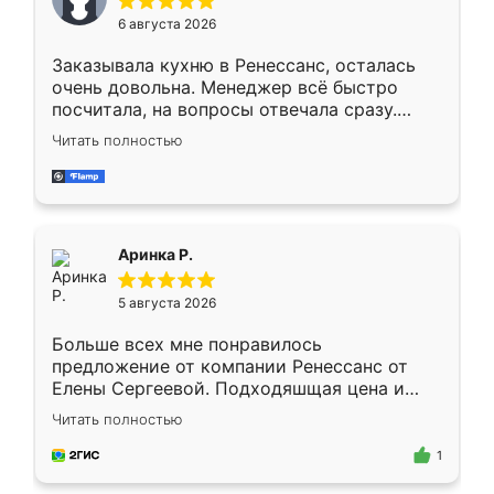
Мне нравится ,если что-то потребуется из
6 августа 2026
мебели буду заказывать только здесь.
Заказывала кухню в Ренессанс, осталась
очень довольна. Менеджер всё быстро
посчитала, на вопросы отвечала сразу.
Замерщик приехал в субботу, подошёл к
Читать полностью
делу со всей ответственностью. Собрали
за день, ребята работали аккуратно, даже
пыли почти не было. Качество отличное,
ящики ходят плавно, ничего не скрипит.
Всё подошло как влитое.
Аринка Р.
5 августа 2026
Больше всех мне понравилось
предложение от компании Ренессанс от
Елены Сергеевой. Подходяшщая цена и
короткие сроки изготовления. Приехавший
Читать полностью
для замера сотрудник Владислав
предложил по моему эскизу самый
1
подходящий вариант шкафа. Немного его