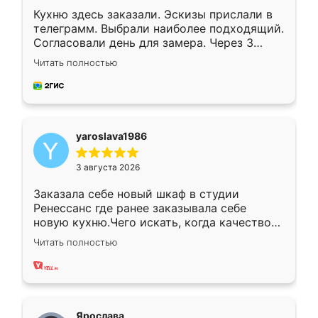
Кухню здесь заказали. Эскизы прислали в
телеграмм. Выбрали наиболее подходящий.
Согласовали день для замера. Через 3
недели кухня была уже готова. Остались
Читать полностью
довольны работой. Спасибо Ренессанс
мебель за качественную работу!
yaroslava1986
3 августа 2026
Заказала себе новый шкаф в студии
Ренессанс где ранее заказывала себе
новую кухню.Чего искать, когда качеством
вполне довольна. Служит кухня уже почти
Читать полностью
два года, нареканий нет.
Ярослава