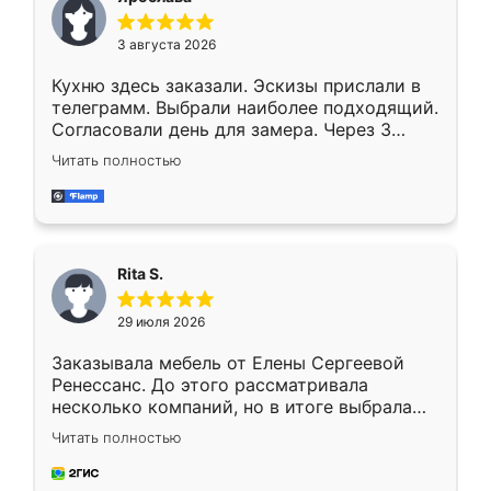
3 августа 2026
Кухню здесь заказали. Эскизы прислали в
телеграмм. Выбрали наиболее подходящий.
Согласовали день для замера. Через 3
недели кухня была уже готова. Остались
Читать полностью
довольны работой. Спасибо Ренессанс
мебель за качественную работу!
Rita S.
29 июля 2026
Заказывала мебель от Елены Сергеевой
Ренессанс. До этого рассматривала
несколько компаний, но в итоге выбрала
эту. Сначала обговорили условия, потом
Читать полностью
приехал замерщик, всё спокойно объяснил
и снял размеры. Изготовили в срок, с