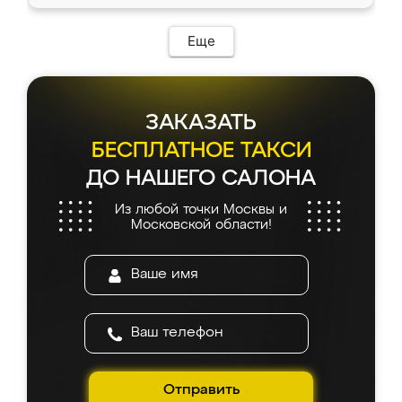
доставкой тоже никаких проблем не
возникло. Сборку выполнили аккуратно,
мебель сразу встала на свое место без
Еще
каких-либо доработок. Качеством осталась
довольна, все выглядит так, как и ожидала.
ЗАКАЗАТЬ
БЕСПЛАТНОЕ ТАКСИ
ДО НАШЕГО САЛОНА
Из любой точки Москвы и
Московской области!
Отправить