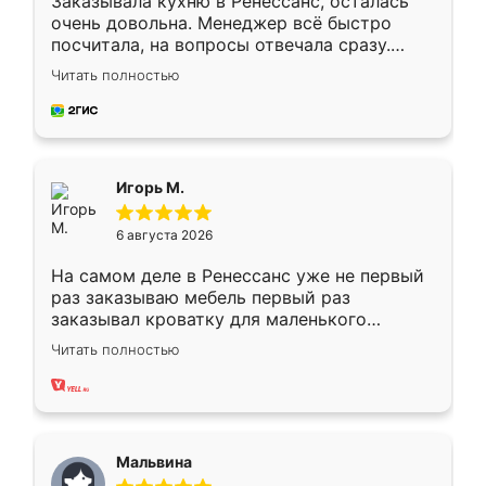
Заказывала кухню в Ренессанс, осталась
очень довольна. Менеджер всё быстро
посчитала, на вопросы отвечала сразу.
Замерщик приехал в субботу, подошёл к
Читать полностью
делу со всей ответственностью. Собрали
за день, ребята работали аккуратно, даже
пыли почти не было. Качество отличное,
ящики ходят плавно, ничего не скрипит.
Всё подошло как влитое.
Игорь М.
6 августа 2026
На самом деле в Ренессанс уже не первый
раз заказываю мебель первый раз
заказывал кроватку для маленького
ребёнка при его рождении ,во второй раз
Читать полностью
заказал шкаф-купе. По качеству очень
хорошее сборка достаточно быстрая,
также адекватные цены. До этого
сравнивал с разными конкурентами в этом
сегменте ,выбор у конкурентов куда
Мальвина
меньше, здесь же он более разнообразный.