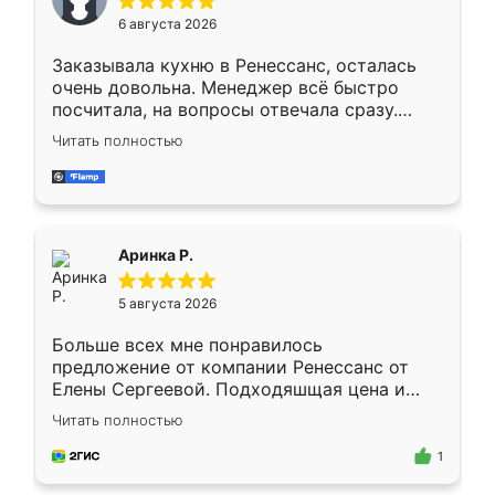
Мне нравится ,если что-то потребуется из
6 августа 2026
мебели буду заказывать только здесь.
Заказывала кухню в Ренессанс, осталась
очень довольна. Менеджер всё быстро
посчитала, на вопросы отвечала сразу.
Замерщик приехал в субботу, подошёл к
Читать полностью
делу со всей ответственностью. Собрали
за день, ребята работали аккуратно, даже
пыли почти не было. Качество отличное,
ящики ходят плавно, ничего не скрипит.
Всё подошло как влитое.
Аринка Р.
5 августа 2026
Больше всех мне понравилось
предложение от компании Ренессанс от
Елены Сергеевой. Подходяшщая цена и
короткие сроки изготовления. Приехавший
Читать полностью
для замера сотрудник Владислав
предложил по моему эскизу самый
1
подходящий вариант шкафа. Немного его