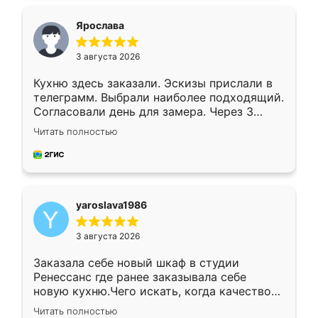
видоизменил, получилось даже лучше, чем
я хотела.
Ярослава
3 августа 2026
Кухню здесь заказали. Эскизы прислали в
телеграмм. Выбрали наиболее подходящий.
Согласовали день для замера. Через 3
недели кухня была уже готова. Остались
Читать полностью
довольны работой. Спасибо Ренессанс
мебель за качественную работу!
yaroslava1986
3 августа 2026
Заказала себе новый шкаф в студии
Ренессанс где ранее заказывала себе
новую кухню.Чего искать, когда качеством
вполне довольна. Служит кухня уже почти
Читать полностью