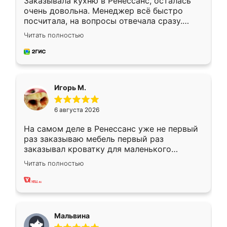
Заказывала кухню в Ренессанс, осталась
очень довольна. Менеджер всё быстро
посчитала, на вопросы отвечала сразу.
Замерщик приехал в субботу, подошёл к
Читать полностью
делу со всей ответственностью. Собрали
за день, ребята работали аккуратно, даже
пыли почти не было. Качество отличное,
ящики ходят плавно, ничего не скрипит.
Всё подошло как влитое.
Игорь М.
6 августа 2026
На самом деле в Ренессанс уже не первый
раз заказываю мебель первый раз
заказывал кроватку для маленького
ребёнка при его рождении ,во второй раз
Читать полностью
заказал шкаф-купе. По качеству очень
хорошее сборка достаточно быстрая,
также адекватные цены. До этого
сравнивал с разными конкурентами в этом
сегменте ,выбор у конкурентов куда
Мальвина
меньше, здесь же он более разнообразный.