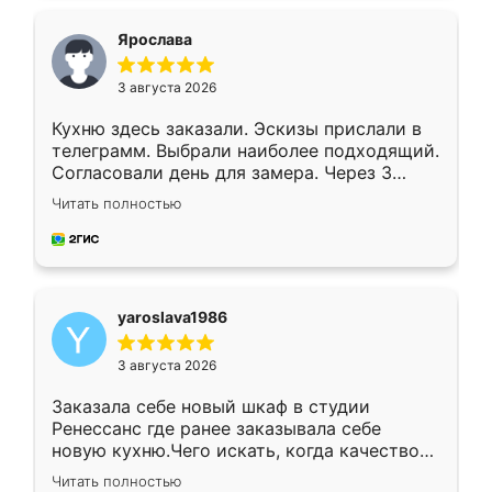
видоизменил, получилось даже лучше, чем
я хотела.
Ярослава
3 августа 2026
Кухню здесь заказали. Эскизы прислали в
телеграмм. Выбрали наиболее подходящий.
Согласовали день для замера. Через 3
недели кухня была уже готова. Остались
Читать полностью
довольны работой. Спасибо Ренессанс
мебель за качественную работу!
yaroslava1986
3 августа 2026
Заказала себе новый шкаф в студии
Ренессанс где ранее заказывала себе
новую кухню.Чего искать, когда качеством
вполне довольна. Служит кухня уже почти
Читать полностью