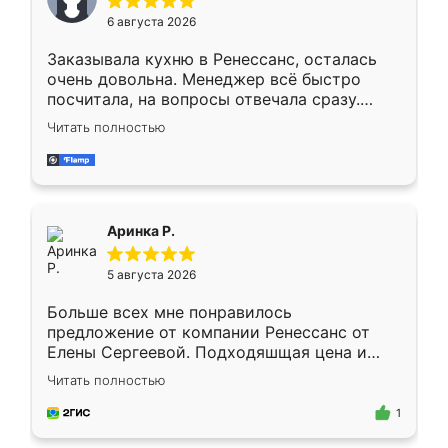
Мне нравится ,если что-то потребуется из
6 августа 2026
мебели буду заказывать только здесь.
Заказывала кухню в Ренессанс, осталась
очень довольна. Менеджер всё быстро
посчитала, на вопросы отвечала сразу.
Замерщик приехал в субботу, подошёл к
Читать полностью
делу со всей ответственностью. Собрали
за день, ребята работали аккуратно, даже
пыли почти не было. Качество отличное,
ящики ходят плавно, ничего не скрипит.
Всё подошло как влитое.
Аринка Р.
5 августа 2026
Больше всех мне понравилось
предложение от компании Ренессанс от
Елены Сергеевой. Подходяшщая цена и
короткие сроки изготовления. Приехавший
Читать полностью
для замера сотрудник Владислав
предложил по моему эскизу самый
1
подходящий вариант шкафа. Немного его