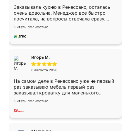
Заказывала кухню в Ренессанс, осталась
очень довольна. Менеджер всё быстро
посчитала, на вопросы отвечала сразу.
Замерщик приехал в субботу, подошёл к
Читать полностью
делу со всей ответственностью. Собрали
за день, ребята работали аккуратно, даже
пыли почти не было. Качество отличное,
ящики ходят плавно, ничего не скрипит.
Всё подошло как влитое.
Игорь М.
6 августа 2026
На самом деле в Ренессанс уже не первый
раз заказываю мебель первый раз
заказывал кроватку для маленького
ребёнка при его рождении ,во второй раз
Читать полностью
заказал шкаф-купе. По качеству очень
хорошее сборка достаточно быстрая,
также адекватные цены. До этого
сравнивал с разными конкурентами в этом
сегменте ,выбор у конкурентов куда