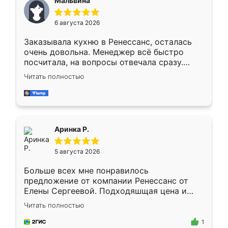
Мальвина
меньше, здесь же он более разнообразный.
Мне нравится ,если что-то потребуется из
6 августа 2026
мебели буду заказывать только здесь.
Заказывала кухню в Ренессанс, осталась
очень довольна. Менеджер всё быстро
посчитала, на вопросы отвечала сразу.
Замерщик приехал в субботу, подошёл к
Читать полностью
делу со всей ответственностью. Собрали
за день, ребята работали аккуратно, даже
пыли почти не было. Качество отличное,
ящики ходят плавно, ничего не скрипит.
Всё подошло как влитое.
Аринка Р.
5 августа 2026
Больше всех мне понравилось
предложение от компании Ренессанс от
Елены Сергеевой. Подходяшщая цена и
короткие сроки изготовления. Приехавший
Читать полностью
для замера сотрудник Владислав
предложил по моему эскизу самый
1