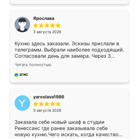
подходящий вариант шкафа. Немного его
видоизменил, получилось даже лучше, чем
я хотела.
Ярослава
3 августа 2026
Кухню здесь заказали. Эскизы прислали в
телеграмм. Выбрали наиболее подходящий.
Согласовали день для замера. Через 3
недели кухня была уже готова. Остались
Читать полностью
довольны работой. Спасибо Ренессанс
мебель за качественную работу!
yaroslava1986
3 августа 2026
Заказала себе новый шкаф в студии
Ренессанс где ранее заказывала себе
новую кухню.Чего искать, когда качеством