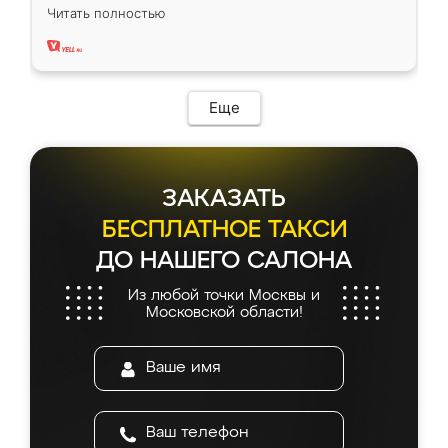
вполне довольна. Служит кухня уже почти
Читать полностью
два года, нареканий нет.
Еще
ЗАКАЗАТЬ
БЕСПЛАТНОЕ ТАКСИ
ДО НАШЕГО САЛОНА
Из любой точки Москвы и
Московской области!