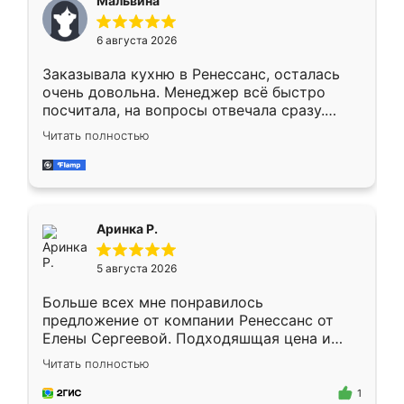
Мальвина
меньше, здесь же он более разнообразный.
Мне нравится ,если что-то потребуется из
6 августа 2026
мебели буду заказывать только здесь.
Заказывала кухню в Ренессанс, осталась
очень довольна. Менеджер всё быстро
посчитала, на вопросы отвечала сразу.
Замерщик приехал в субботу, подошёл к
Читать полностью
делу со всей ответственностью. Собрали
за день, ребята работали аккуратно, даже
пыли почти не было. Качество отличное,
ящики ходят плавно, ничего не скрипит.
Всё подошло как влитое.
Аринка Р.
5 августа 2026
Больше всех мне понравилось
предложение от компании Ренессанс от
Елены Сергеевой. Подходяшщая цена и
короткие сроки изготовления. Приехавший
Читать полностью
для замера сотрудник Владислав
предложил по моему эскизу самый
1