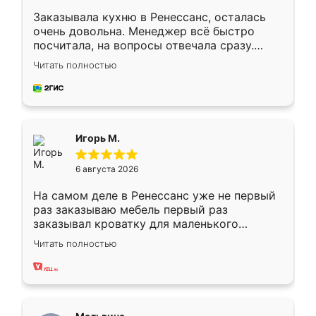
Заказывала кухню в Ренессанс, осталась
очень довольна. Менеджер всё быстро
посчитала, на вопросы отвечала сразу.
Замерщик приехал в субботу, подошёл к
Читать полностью
делу со всей ответственностью. Собрали
за день, ребята работали аккуратно, даже
пыли почти не было. Качество отличное,
ящики ходят плавно, ничего не скрипит.
Всё подошло как влитое.
Игорь М.
6 августа 2026
На самом деле в Ренессанс уже не первый
раз заказываю мебель первый раз
заказывал кроватку для маленького
ребёнка при его рождении ,во второй раз
Читать полностью
заказал шкаф-купе. По качеству очень
хорошее сборка достаточно быстрая,
также адекватные цены. До этого
сравнивал с разными конкурентами в этом
сегменте ,выбор у конкурентов куда