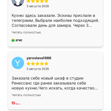
3 августа 2026
Кухню здесь заказали. Эскизы прислали в
телеграмм. Выбрали наиболее подходящий.
Согласовали день для замера. Через 3
недели кухня была уже готова. Остались
Читать полностью
довольны работой. Спасибо Ренессанс
мебель за качественную работу!
yaroslava1986
3 августа 2026
Заказала себе новый шкаф в студии
Ренессанс где ранее заказывала себе
новую кухню.Чего искать, когда качеством
вполне довольна. Служит кухня уже почти
Читать полностью
два года, нареканий нет.