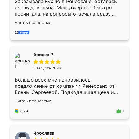
Заказывала кухню в Ренессанс, осталась
очень довольна. Менеджер всё быстро
посчитала, на вопросы отвечала сразу.
Замерщик приехал в субботу, подошёл к
Читать полностью
делу со всей ответственностью. Собрали
за день, ребята работали аккуратно, даже
пыли почти не было. Качество отличное,
ящики ходят плавно, ничего не скрипит.
Всё подошло как влитое.
Аринка Р.
5 августа 2026
Больше всех мне понравилось
предложение от компании Ренессанс от
Елены Сергеевой. Подходяшщая цена и
короткие сроки изготовления. Приехавший
Читать полностью
для замера сотрудник Владислав
предложил по моему эскизу самый
1
подходящий вариант шкафа. Немного его
видоизменил, получилось даже лучше, чем
я хотела.
Ярослава