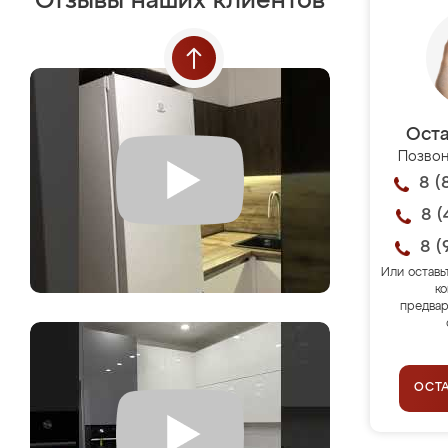
Отзывы наших клиентов
Оста
Позвон
8 (
8 (
8 (
Или оставь
ко
предвар
ОСТ