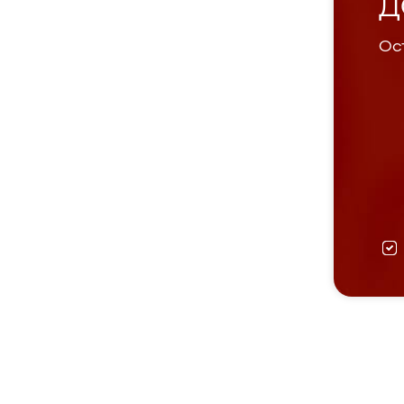
Д
Ост