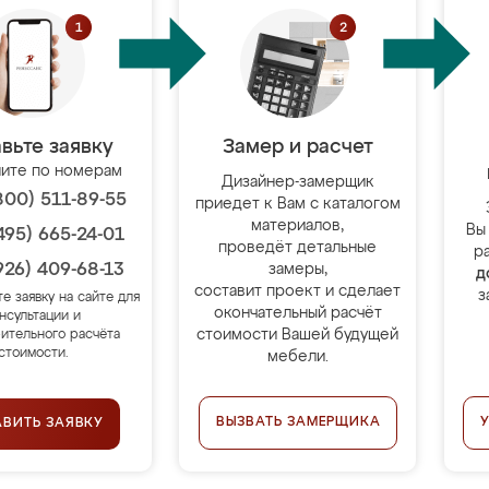
вьте заявку
Замер и расчет
ите по номерам
Дизайнер-замерщик
800) 511-89-55
приедет к Вам с каталогом
материалов,
Вы
495) 665-24-01
проведёт детальные
р
926) 409-68-13
замеры,
д
составит проект и сделает
з
те заявку на сайте для
окончательный расчёт
нсультации и
стоимости Вашей будущей
ительного расчёта
стоимости.
мебели.
ВЫЗВАТЬ ЗАМЕРЩИКА
АВИТЬ ЗАЯВКУ