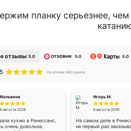
ержим планку серьезнее, чем
катани
е отзывы
5.0
5.0
5.0
5
На основе
945
оценок
Мальвина
Игорь М.
6 августа 2026
6 августа 2026
ала кухню в Ренессанс,
На самом деле в Ренес
ь очень довольна.
не первый раз заказыв