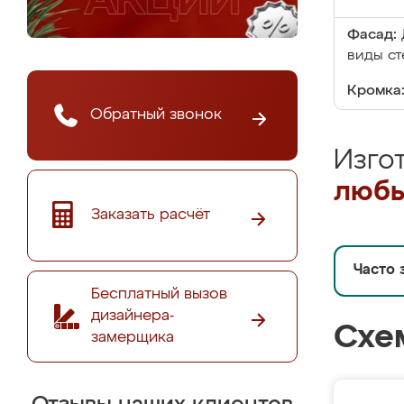
Фасад:
виды ст
Кромка
Обратный звонок
Изго
любы
Заказать расчёт
Часто 
Бесплатный вызов
дизайнера-
Схе
замерщика