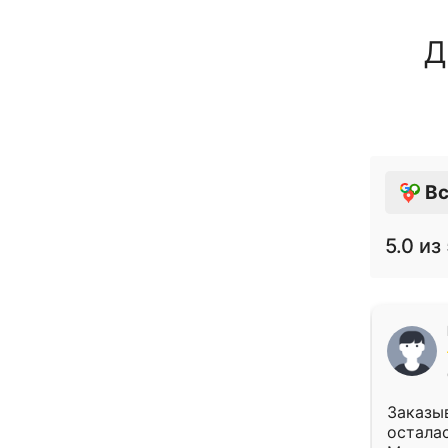
Д
Вс
5.0
из 
Заказыв
осталас