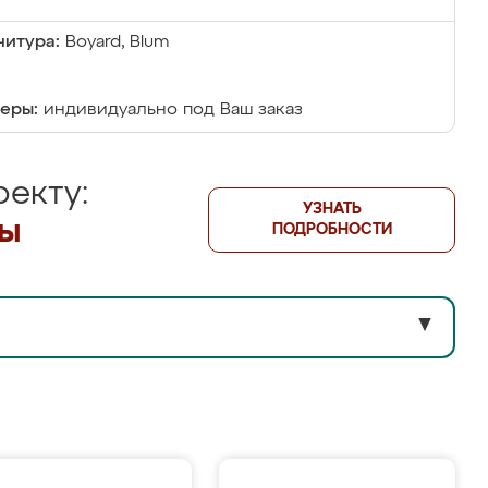
итура:
Boyard, Blum
еры:
индивидуально под Ваш заказ
екту:
УЗНАТЬ
лы
ПОДРОБНОСТИ
▼