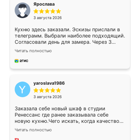
я хотела.
Ярослава
3 августа 2026
Кухню здесь заказали. Эскизы прислали в
телеграмм. Выбрали наиболее подходящий.
Согласовали день для замера. Через 3
недели кухня была уже готова. Остались
Читать полностью
довольны работой. Спасибо Ренессанс
мебель за качественную работу!
yaroslava1986
3 августа 2026
Заказала себе новый шкаф в студии
Ренессанс где ранее заказывала себе
новую кухню.Чего искать, когда качеством
вполне довольна. Служит кухня уже почти
Читать полностью
два года, нареканий нет.