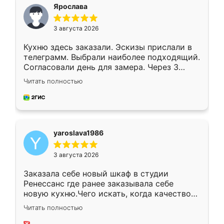
я хотела.
Ярослава
3 августа 2026
Кухню здесь заказали. Эскизы прислали в
телеграмм. Выбрали наиболее подходящий.
Согласовали день для замера. Через 3
недели кухня была уже готова. Остались
Читать полностью
довольны работой. Спасибо Ренессанс
мебель за качественную работу!
yaroslava1986
3 августа 2026
Заказала себе новый шкаф в студии
Ренессанс где ранее заказывала себе
новую кухню.Чего искать, когда качеством
вполне довольна. Служит кухня уже почти
Читать полностью
два года, нареканий нет.