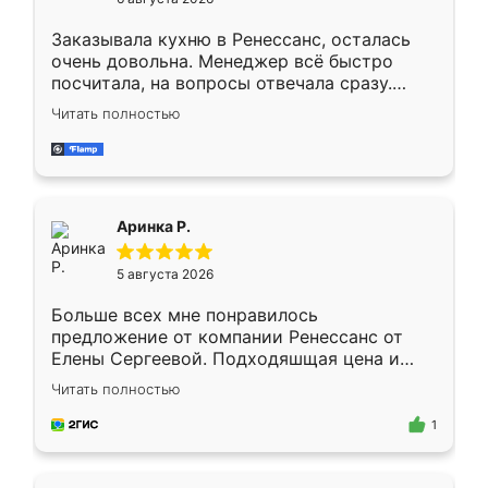
мебели буду заказывать только здесь.
Заказывала кухню в Ренессанс, осталась
очень довольна. Менеджер всё быстро
посчитала, на вопросы отвечала сразу.
Замерщик приехал в субботу, подошёл к
Читать полностью
делу со всей ответственностью. Собрали
за день, ребята работали аккуратно, даже
пыли почти не было. Качество отличное,
ящики ходят плавно, ничего не скрипит.
Всё подошло как влитое.
Аринка Р.
5 августа 2026
Больше всех мне понравилось
предложение от компании Ренессанс от
Елены Сергеевой. Подходяшщая цена и
короткие сроки изготовления. Приехавший
Читать полностью
для замера сотрудник Владислав
предложил по моему эскизу самый
1
подходящий вариант шкафа. Немного его
видоизменил, получилось даже лучше, чем