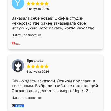
3 августа 2026
Заказала себе новый шкаф в студии
Ренессанс где ранее заказывала себе
новую кухню.Чего искать, когда качеством
вполне довольна. Служит кухня уже почти
Читать полностью
два года, нареканий нет.
Ярослава
3 августа 2026
Кухню здесь заказали. Эскизы прислали в
телеграмм. Выбрали наиболее подходящий.
Согласовали день для замера. Через 3
недели кухня была уже готова. Остались
Читать полностью
довольны работой. Спасибо Ренессанс
мебель за качественную работу!