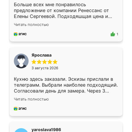
Больше всех мне понравилось
предложение от компании Ренессанс от
Елены Сергеевой. Подходяшщая цена и
короткие сроки изготовления. Приехавший
Читать полностью
для замера сотрудник Владислав
предложил по моему эскизу самый
1
подходящий вариант шкафа. Немного его
видоизменил, получилось даже лучше, чем
я хотела.
Ярослава
3 августа 2026
Кухню здесь заказали. Эскизы прислали в
телеграмм. Выбрали наиболее подходящий.
Согласовали день для замера. Через 3
недели кухня была уже готова. Остались
Читать полностью
довольны работой. Спасибо Ренессанс
мебель за качественную работу!
yaroslava1986