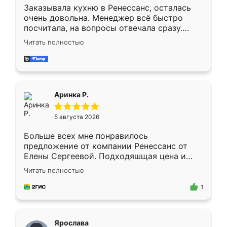
Заказывала кухню в Ренессанс, осталась
очень довольна. Менеджер всё быстро
посчитала, на вопросы отвечала сразу.
Замерщик приехал в субботу, подошёл к
Читать полностью
делу со всей ответственностью. Собрали
за день, ребята работали аккуратно, даже
пыли почти не было. Качество отличное,
ящики ходят плавно, ничего не скрипит.
Всё подошло как влитое.
Аринка Р.
5 августа 2026
Больше всех мне понравилось
предложение от компании Ренессанс от
Елены Сергеевой. Подходяшщая цена и
короткие сроки изготовления. Приехавший
Читать полностью
для замера сотрудник Владислав
предложил по моему эскизу самый
1
подходящий вариант шкафа. Немного его
видоизменил, получилось даже лучше, чем
я хотела.
Ярослава