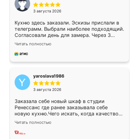
3 августа 2026
Кухню здесь заказали. Эскизы прислали в
телеграмм. Выбрали наиболее подходящий.
Согласовали день для замера. Через 3
недели кухня была уже готова. Остались
Читать полностью
довольны работой. Спасибо Ренессанс
мебель за качественную работу!
yaroslava1986
3 августа 2026
Заказала себе новый шкаф в студии
Ренессанс где ранее заказывала себе
новую кухню.Чего искать, когда качеством
вполне довольна. Служит кухня уже почти
Читать полностью
два года, нареканий нет.