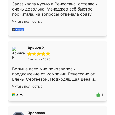
Заказывала кухню в Ренессанс, осталась
очень довольна. Менеджер всё быстро
посчитала, на вопросы отвечала сразу.
Замерщик приехал в субботу, подошёл к
Читать полностью
делу со всей ответственностью. Собрали
за день, ребята работали аккуратно, даже
пыли почти не было. Качество отличное,
ящики ходят плавно, ничего не скрипит.
Всё подошло как влитое.
Аринка Р.
5 августа 2026
Больше всех мне понравилось
предложение от компании Ренессанс от
Елены Сергеевой. Подходяшщая цена и
короткие сроки изготовления. Приехавший
Читать полностью
для замера сотрудник Владислав
предложил по моему эскизу самый
1
подходящий вариант шкафа. Немного его
видоизменил, получилось даже лучше, чем
я хотела.
Ярослава