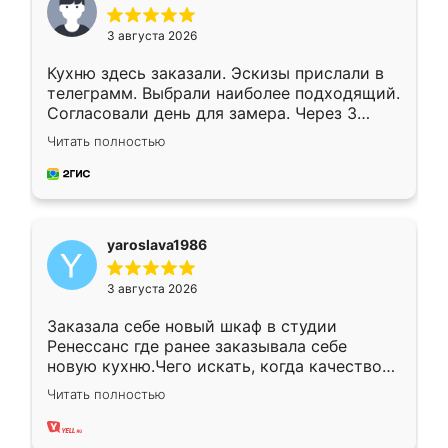
3 августа 2026
Кухню здесь заказали. Эскизы прислали в
телеграмм. Выбрали наиболее подходящий.
Согласовали день для замера. Через 3
недели кухня была уже готова. Остались
Читать полностью
довольны работой. Спасибо Ренессанс
мебель за качественную работу!
yaroslava1986
3 августа 2026
Заказала себе новый шкаф в студии
Ренессанс где ранее заказывала себе
новую кухню.Чего искать, когда качеством
вполне довольна. Служит кухня уже почти
Читать полностью
два года, нареканий нет.