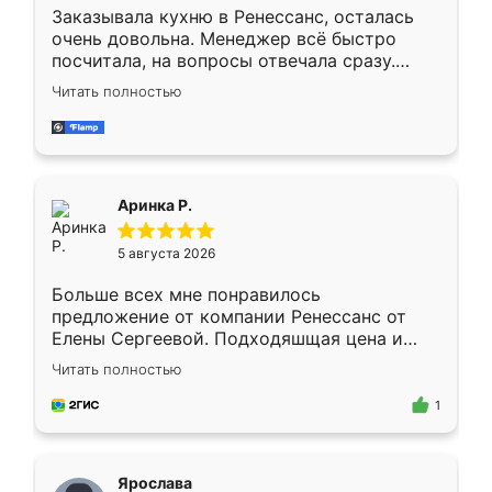
Заказывала кухню в Ренессанс, осталась
очень довольна. Менеджер всё быстро
посчитала, на вопросы отвечала сразу.
Замерщик приехал в субботу, подошёл к
Читать полностью
делу со всей ответственностью. Собрали
за день, ребята работали аккуратно, даже
пыли почти не было. Качество отличное,
ящики ходят плавно, ничего не скрипит.
Всё подошло как влитое.
Аринка Р.
5 августа 2026
Больше всех мне понравилось
предложение от компании Ренессанс от
Елены Сергеевой. Подходяшщая цена и
короткие сроки изготовления. Приехавший
Читать полностью
для замера сотрудник Владислав
предложил по моему эскизу самый
1
подходящий вариант шкафа. Немного его
видоизменил, получилось даже лучше, чем
я хотела.
Ярослава