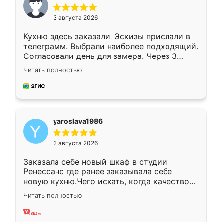
3 августа 2026
Кухню здесь заказали. Эскизы прислали в
телеграмм. Выбрали наиболее подходящий.
Согласовали день для замера. Через 3
недели кухня была уже готова. Остались
Читать полностью
довольны работой. Спасибо Ренессанс
мебель за качественную работу!
yaroslava1986
3 августа 2026
Заказала себе новый шкаф в студии
Ренессанс где ранее заказывала себе
новую кухню.Чего искать, когда качеством
вполне довольна. Служит кухня уже почти
Читать полностью
два года, нареканий нет.