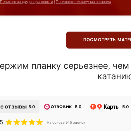
Политике конфиденциальности
|
Пользовательскому соглашению
ПОСМОТРЕТЬ МАТ
ержим планку серьезнее, чем
катани
е отзывы
5.0
5.0
5.0
5
На основе
945
оценок