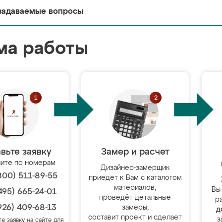
задаваемые вопросы
ма работы
вьте заявку
Замер и расчет
ите по номерам
Дизайнер-замерщик
800) 511-89-55
приедет к Вам с каталогом
материалов,
Вы
495) 665-24-01
проведёт детальные
р
926) 409-68-13
замеры,
д
составит проект и сделает
з
те заявку на сайте для