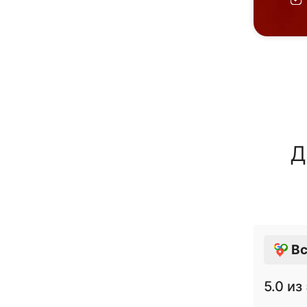
Д
Вс
5.0
из 