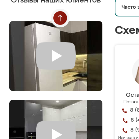
Отзывы наших клиентов
Часто 
Схе
Оста
Позвон
8 (
8 (
8 (
Или оставь