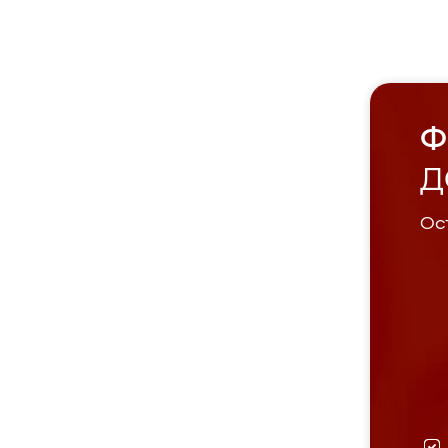
Ф
Д
Ост