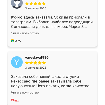
3 августа 2026
Кухню здесь заказали. Эскизы прислали в
телеграмм. Выбрали наиболее подходящий.
Согласовали день для замера. Через 3
недели кухня была уже готова. Остались
Читать полностью
довольны работой. Спасибо Ренессанс
мебель за качественную работу!
yaroslava1986
3 августа 2026
Заказала себе новый шкаф в студии
Ренессанс где ранее заказывала себе
новую кухню.Чего искать, когда качеством
вполне довольна. Служит кухня уже почти
Читать полностью
два года, нареканий нет.