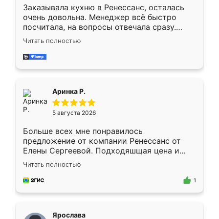
Заказывала кухню в Ренессанс, осталась
очень довольна. Менеджер всё быстро
посчитала, на вопросы отвечала сразу.
Замерщик приехал в субботу, подошёл к
Читать полностью
делу со всей ответственностью. Собрали
за день, ребята работали аккуратно, даже
пыли почти не было. Качество отличное,
ящики ходят плавно, ничего не скрипит.
Всё подошло как влитое.
Аринка Р.
5 августа 2026
Больше всех мне понравилось
предложение от компании Ренессанс от
Елены Сергеевой. Подходяшщая цена и
короткие сроки изготовления. Приехавший
Читать полностью
для замера сотрудник Владислав
предложил по моему эскизу самый
1
подходящий вариант шкафа. Немного его
видоизменил, получилось даже лучше, чем
я хотела.
Ярослава