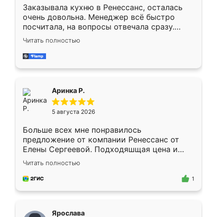
Заказывала кухню в Ренессанс, осталась
очень довольна. Менеджер всё быстро
посчитала, на вопросы отвечала сразу.
Замерщик приехал в субботу, подошёл к
Читать полностью
делу со всей ответственностью. Собрали
за день, ребята работали аккуратно, даже
пыли почти не было. Качество отличное,
ящики ходят плавно, ничего не скрипит.
Всё подошло как влитое.
Аринка Р.
5 августа 2026
Больше всех мне понравилось
предложение от компании Ренессанс от
Елены Сергеевой. Подходяшщая цена и
короткие сроки изготовления. Приехавший
Читать полностью
для замера сотрудник Владислав
предложил по моему эскизу самый
1
подходящий вариант шкафа. Немного его
видоизменил, получилось даже лучше, чем
я хотела.
Ярослава