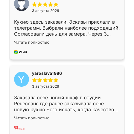
3 августа 2026
Кухню здесь заказали. Эскизы прислали в
телеграмм. Выбрали наиболее подходящий.
Согласовали день для замера. Через 3
недели кухня была уже готова. Остались
Читать полностью
довольны работой. Спасибо Ренессанс
мебель за качественную работу!
yaroslava1986
3 августа 2026
Заказала себе новый шкаф в студии
Ренессанс где ранее заказывала себе
новую кухню.Чего искать, когда качеством
вполне довольна. Служит кухня уже почти
Читать полностью
два года, нареканий нет.