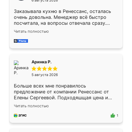
6 августа 2026
мебели буду заказывать только здесь.
Заказывала кухню в Ренессанс, осталась
очень довольна. Менеджер всё быстро
посчитала, на вопросы отвечала сразу.
Замерщик приехал в субботу, подошёл к
Читать полностью
делу со всей ответственностью. Собрали
за день, ребята работали аккуратно, даже
пыли почти не было. Качество отличное,
ящики ходят плавно, ничего не скрипит.
Всё подошло как влитое.
Аринка Р.
5 августа 2026
Больше всех мне понравилось
предложение от компании Ренессанс от
Елены Сергеевой. Подходяшщая цена и
короткие сроки изготовления. Приехавший
Читать полностью
для замера сотрудник Владислав
предложил по моему эскизу самый
1
подходящий вариант шкафа. Немного его
видоизменил, получилось даже лучше, чем