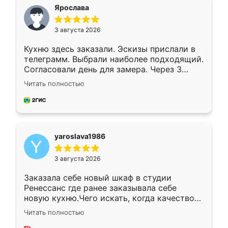
я хотела.
Ярослава
3 августа 2026
Кухню здесь заказали. Эскизы прислали в
телеграмм. Выбрали наиболее подходящий.
Согласовали день для замера. Через 3
недели кухня была уже готова. Остались
Читать полностью
довольны работой. Спасибо Ренессанс
мебель за качественную работу!
yaroslava1986
3 августа 2026
Заказала себе новый шкаф в студии
Ренессанс где ранее заказывала себе
новую кухню.Чего искать, когда качеством
вполне довольна. Служит кухня уже почти
Читать полностью
два года, нареканий нет.