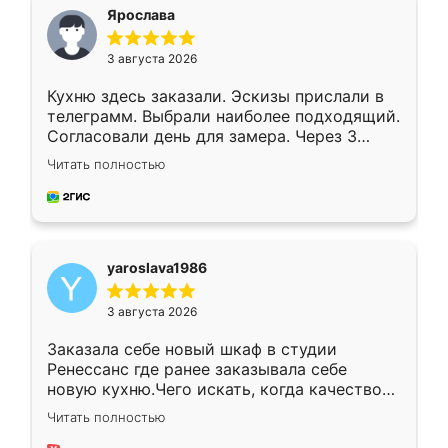
я хотела.
Ярослава
3 августа 2026
Кухню здесь заказали. Эскизы прислали в
телеграмм. Выбрали наиболее подходящий.
Согласовали день для замера. Через 3
недели кухня была уже готова. Остались
Читать полностью
довольны работой. Спасибо Ренессанс
мебель за качественную работу!
yaroslava1986
3 августа 2026
Заказала себе новый шкаф в студии
Ренессанс где ранее заказывала себе
новую кухню.Чего искать, когда качеством
вполне довольна. Служит кухня уже почти
Читать полностью
два года, нареканий нет.