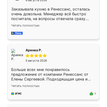
6 августа 2026
мебели буду заказывать только здесь.
Заказывала кухню в Ренессанс, осталась
очень довольна. Менеджер всё быстро
посчитала, на вопросы отвечала сразу.
Замерщик приехал в субботу, подошёл к
Читать полностью
делу со всей ответственностью. Собрали
за день, ребята работали аккуратно, даже
пыли почти не было. Качество отличное,
ящики ходят плавно, ничего не скрипит.
Всё подошло как влитое.
Аринка Р.
5 августа 2026
Больше всех мне понравилось
предложение от компании Ренессанс от
Елены Сергеевой. Подходяшщая цена и
короткие сроки изготовления. Приехавший
Читать полностью
для замера сотрудник Владислав
предложил по моему эскизу самый
1
подходящий вариант шкафа. Немного его
видоизменил, получилось даже лучше, чем