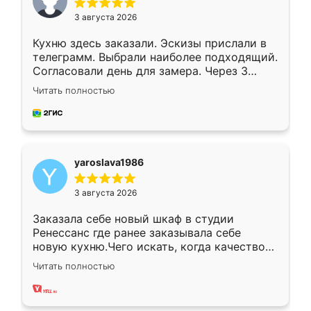
3 августа 2026
Кухню здесь заказали. Эскизы прислали в
телеграмм. Выбрали наиболее подходящий.
Согласовали день для замера. Через 3
недели кухня была уже готова. Остались
Читать полностью
довольны работой. Спасибо Ренессанс
мебель за качественную работу!
yaroslava1986
3 августа 2026
Заказала себе новый шкаф в студии
Ренессанс где ранее заказывала себе
новую кухню.Чего искать, когда качеством
вполне довольна. Служит кухня уже почти
Читать полностью
два года, нареканий нет.