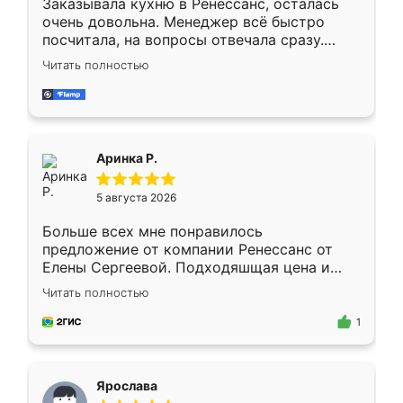
Заказывала кухню в Ренессанс, осталась
очень довольна. Менеджер всё быстро
посчитала, на вопросы отвечала сразу.
Замерщик приехал в субботу, подошёл к
Читать полностью
делу со всей ответственностью. Собрали
за день, ребята работали аккуратно, даже
пыли почти не было. Качество отличное,
ящики ходят плавно, ничего не скрипит.
Всё подошло как влитое.
Аринка Р.
5 августа 2026
Больше всех мне понравилось
предложение от компании Ренессанс от
Елены Сергеевой. Подходяшщая цена и
короткие сроки изготовления. Приехавший
Читать полностью
для замера сотрудник Владислав
предложил по моему эскизу самый
1
подходящий вариант шкафа. Немного его
видоизменил, получилось даже лучше, чем
я хотела.
Ярослава