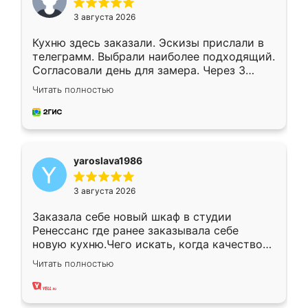
3 августа 2026
Кухню здесь заказали. Эскизы прислали в
телеграмм. Выбрали наиболее подходящий.
Согласовали день для замера. Через 3
недели кухня была уже готова. Остались
Читать полностью
довольны работой. Спасибо Ренессанс
мебель за качественную работу!
yaroslava1986
3 августа 2026
Заказала себе новый шкаф в студии
Ренессанс где ранее заказывала себе
новую кухню.Чего искать, когда качеством
вполне довольна. Служит кухня уже почти
Читать полностью
два года, нареканий нет.