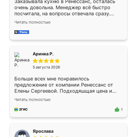
Заказывала кухню в Ренессанс, осталась
очень довольна. Менеджер всё быстро
посчитала, на вопросы отвечала сразу.
Замерщик приехал в субботу, подошёл к
Читать полностью
делу со всей ответственностью. Собрали
за день, ребята работали аккуратно, даже
пыли почти не было. Качество отличное,
ящики ходят плавно, ничего не скрипит.
Всё подошло как влитое.
Аринка Р.
5 августа 2026
Больше всех мне понравилось
предложение от компании Ренессанс от
Елены Сергеевой. Подходяшщая цена и
короткие сроки изготовления. Приехавший
Читать полностью
для замера сотрудник Владислав
предложил по моему эскизу самый
1
подходящий вариант шкафа. Немного его
видоизменил, получилось даже лучше, чем
я хотела.
Ярослава