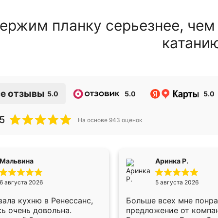
ержим планку серьезнее, чем
катани
е отзывы
5.0
5.0
5.0
5
На основе
943
оценок
Мальвина
Аринка Р.
6 августа 2026
5 августа 2026
ала кухню в Ренессанс,
Больше всех мне понр
ь очень довольна.
предложение от компа