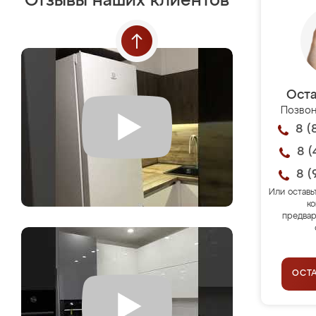
Отзывы наших клиентов
Оста
Позвон
8 (
8 (
8 (
Или оставь
ко
предвар
ОСТ