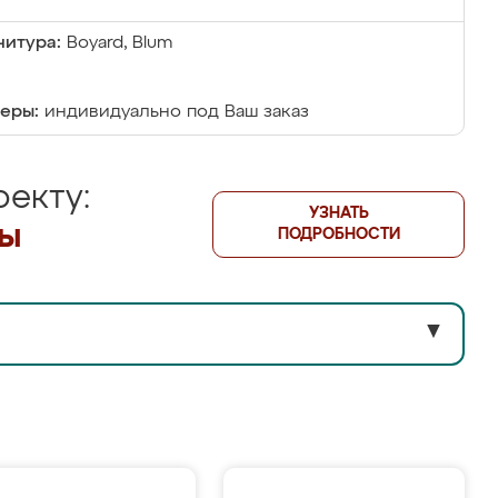
итура:
Boyard, Blum
еры:
индивидуально под Ваш заказ
екту:
УЗНАТЬ
лы
ПОДРОБНОСТИ
▼