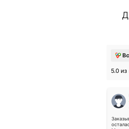
Д
Вс
5.0
из 
Заказыв
осталас