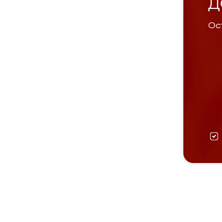
Д
Ост