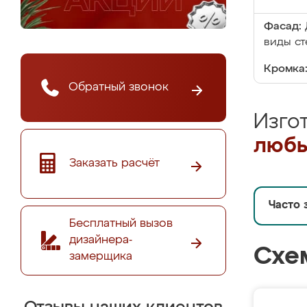
Фасад:
виды ст
Кромка
Обратный звонок
Изго
любы
Заказать расчёт
Часто 
Бесплатный вызов
дизайнера-
Схе
замерщика