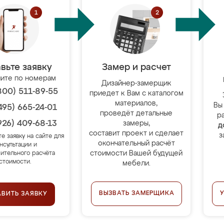
вьте заявку
Замер и расчет
ите по номерам
Дизайнер-замерщик
800) 511-89-55
приедет к Вам с каталогом
материалов,
Вы
495) 665-24-01
проведёт детальные
р
926) 409-68-13
замеры,
д
составит проект и сделает
з
те заявку на сайте для
окончательный расчёт
нсультации и
стоимости Вашей будущей
ительного расчёта
стоимости.
мебели.
ВЫЗВАТЬ ЗАМЕРЩИКА
АВИТЬ ЗАЯВКУ