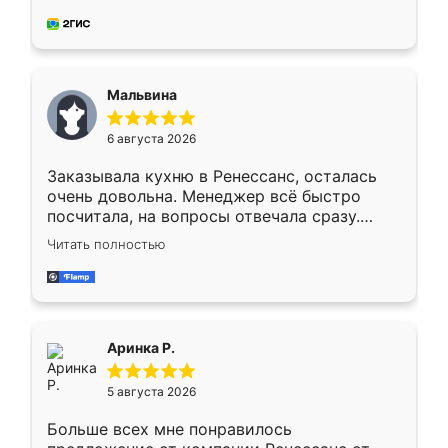
делу со всей ответственностью. Собрали
за день, ребята работали аккуратно, даже
пыли почти не было. Качество отличное,
ящики ходят плавно, ничего не скрипит.
Всё подошло как влитое.
Мальвина
6 августа 2026
Заказывала кухню в Ренессанс, осталась
очень довольна. Менеджер всё быстро
посчитала, на вопросы отвечала сразу.
Замерщик приехал в субботу, подошёл к
Читать полностью
делу со всей ответственностью. Собрали
за день, ребята работали аккуратно, даже
пыли почти не было. Качество отличное,
ящики ходят плавно, ничего не скрипит.
Всё подошло как влитое.
Аринка Р.
5 августа 2026
Больше всех мне понравилось