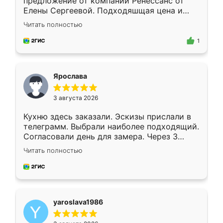
предложение от компании Ренессанс от
Елены Сергеевой. Подходяшщая цена и
короткие сроки изготовления. Приехавший
Читать полностью
для замера сотрудник Владислав
предложил по моему эскизу самый
1
подходящий вариант шкафа. Немного его
видоизменил, получилось даже лучше, чем
я хотела.
Ярослава
3 августа 2026
Кухню здесь заказали. Эскизы прислали в
телеграмм. Выбрали наиболее подходящий.
Согласовали день для замера. Через 3
недели кухня была уже готова. Остались
Читать полностью
довольны работой. Спасибо Ренессанс
мебель за качественную работу!
yaroslava1986