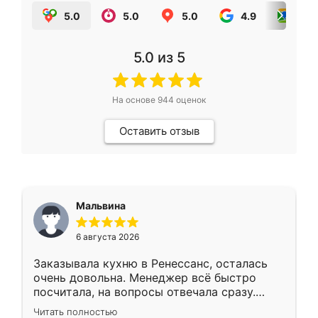
5.0
5.0
5.0
4.9
5.0
5.0
из 5
На основе
944
оценок
Оставить отзыв
Мальвина
6 августа 2026
Заказывала кухню в Ренессанс, осталась
очень довольна. Менеджер всё быстро
посчитала, на вопросы отвечала сразу.
Замерщик приехал в субботу, подошёл к
Читать полностью