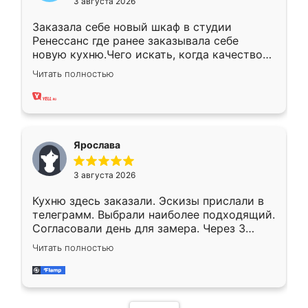
3 августа 2026
Заказала себе новый шкаф в студии
Ренессанс где ранее заказывала себе
новую кухню.Чего искать, когда качеством
вполне довольна. Служит кухня уже почти
Читать полностью
два года, нареканий нет.
Ярослава
3 августа 2026
Кухню здесь заказали. Эскизы прислали в
телеграмм. Выбрали наиболее подходящий.
Согласовали день для замера. Через 3
недели кухня была уже готова. Остались
Читать полностью
довольны работой. Спасибо Ренессанс
мебель за качественную работу!