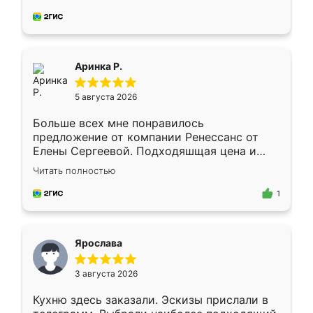
делу со всей ответственностью. Собрали
за день, ребята работали аккуратно, даже
пыли почти не было. Качество отличное,
ящики ходят плавно, ничего не скрипит.
Всё подошло как влитое.
Аринка Р.
5 августа 2026
Больше всех мне понравилось
предложение от компании Ренессанс от
Елены Сергеевой. Подходяшщая цена и
короткие сроки изготовления. Приехавший
Читать полностью
для замера сотрудник Владислав
предложил по моему эскизу самый
1
подходящий вариант шкафа. Немного его
видоизменил, получилось даже лучше, чем
я хотела.
Ярослава
3 августа 2026
Кухню здесь заказали. Эскизы прислали в