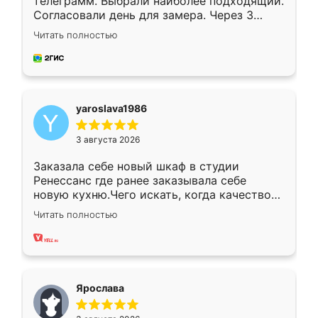
телеграмм. Выбрали наиболее подходящий.
Согласовали день для замера. Через 3
недели кухня была уже готова. Остались
Читать полностью
довольны работой. Спасибо Ренессанс
мебель за качественную работу!
yaroslava1986
3 августа 2026
Заказала себе новый шкаф в студии
Ренессанс где ранее заказывала себе
новую кухню.Чего искать, когда качеством
вполне довольна. Служит кухня уже почти
Читать полностью
два года, нареканий нет.
Ярослава