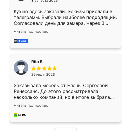
3 августа 2026
Кухню здесь заказали. Эскизы прислали в
телеграмм. Выбрали наиболее подходящий.
Согласовали день для замера. Через 3
недели кухня была уже готова. Остались
Читать полностью
довольны работой. Спасибо Ренессанс
мебель за качественную работу!
Rita S.
29 июля 2026
Заказывала мебель от Елены Сергеевой
Ренессанс. До этого рассматривала
несколько компаний, но в итоге выбрала
эту. Сначала обговорили условия, потом
Читать полностью
приехал замерщик, всё спокойно объяснил
и снял размеры. Изготовили в срок, с
доставкой тоже никаких проблем не
возникло. Сборку выполнили аккуратно,