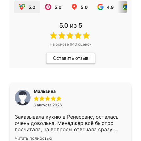
5.0
5.0
5.0
4.9
5.0
5.0
из 5
На основе
943
оценок
Оставить отзыв
Мальвина
6 августа 2026
Заказывала кухню в Ренессанс, осталась
очень довольна. Менеджер всё быстро
посчитала, на вопросы отвечала сразу.
Замерщик приехал в субботу, подошёл к
Читать полностью