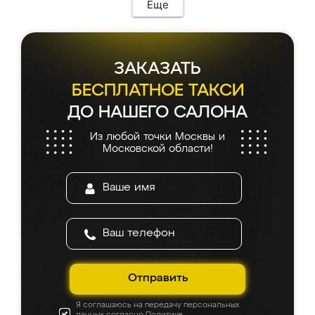
мебель сразу встала на свое место без
Еще
каких-либо доработок. Качеством осталась
довольна, все выглядит так, как и ожидала.
ЗАКАЗАТЬ
БЕСПЛАТНОЕ ТАКСИ
ДО НАШЕГО САЛОНА
Из любой точки Москвы и
Московской области!
Отправить
Я соглашаюсь на передачу персональных
данных согласно
Политике